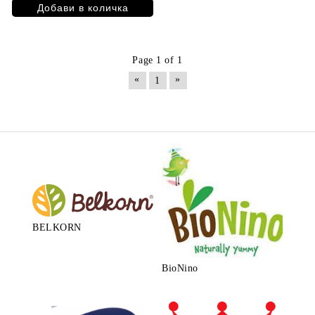
Page 1 of 1
«
»
1
BELKORN
BioNino