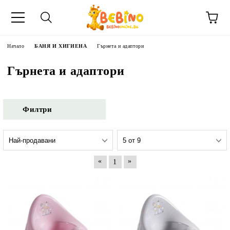
Начало
БАНЯ И ХИГИЕНА
Гърнета и адаптори
Гърнета и адаптори
Филтри
«
»
1