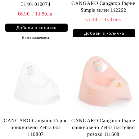
CANGARO Cangaroo Гърне
31401010074
Simple зелен 112262
€6.90
13.50лв.
€5.30
10.37лв.
Няма наличност
CANGARO Cangaroo Гърне
CANGARO Cangaroo Гърне
обикновено Zebra бял
обикновено Zebra пастелно
110807
розово 111608