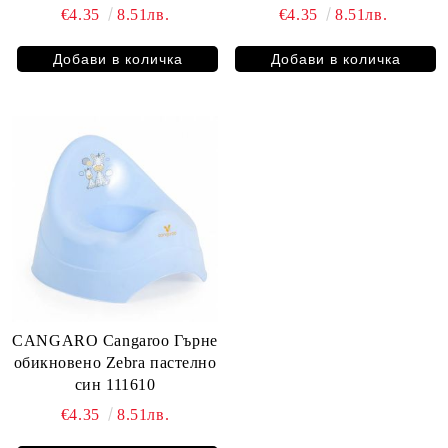
€4.35
8.51лв.
€4.35
8.51лв.
CANGARO Cangaroo Гърне
обикновено Zebra пастелно
син 111610
€4.35
8.51лв.