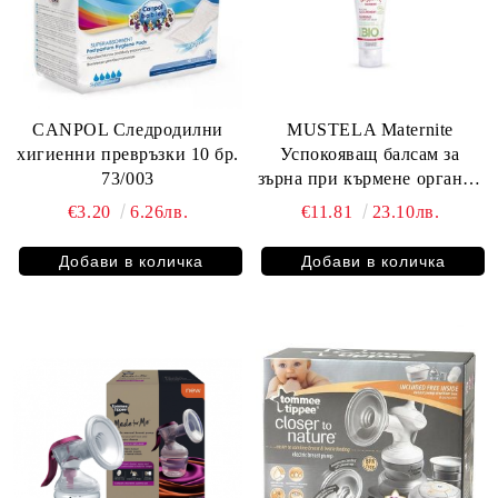
CANPOL Следродилни
MUSTELA Maternite
хигиенни превръзки 10 бр.
Успокояващ балсам за
73/003
зърна при кърмене органик
30 мл 4481
€3.20
6.26лв.
€11.81
23.10лв.