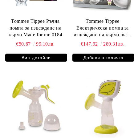
Tommee Tippee Ръчна
Tommee Tippee
помпа за изцеждане на
Електрическа помпа за
кърма Made for me 0184
изцеждане на кърма made
for me 0185
€50.67
99.10лв.
€147.92
289.31лв.
Виж детайли