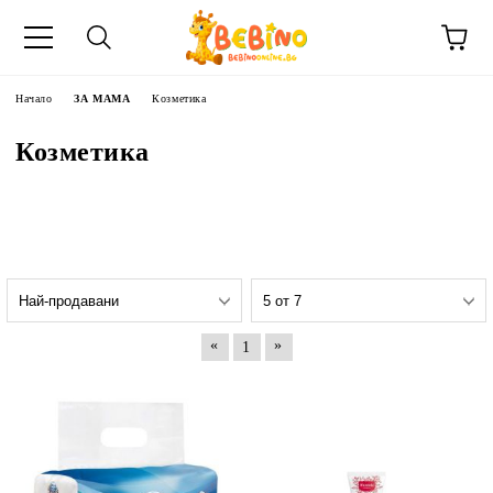
Начало
ЗА МАМА
Козметика
Козметика
«
»
1