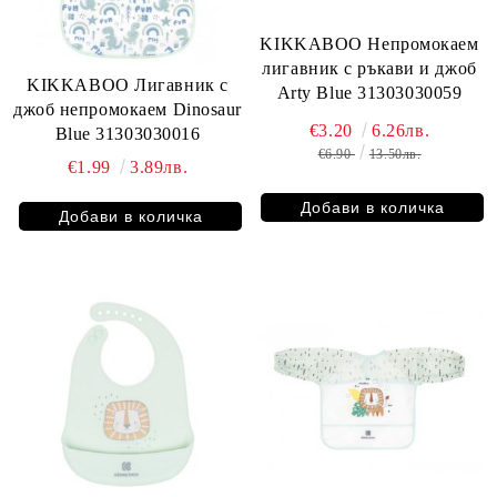
KIKKABOO Непромокаем
лигавник с ръкави и джоб
KIKKABOO Лигавник с
Arty Blue 31303030059
джоб непромокаем Dinosaur
€3.20
6.26лв.
Blue 31303030016
€6.90
13.50лв.
€1.99
3.89лв.