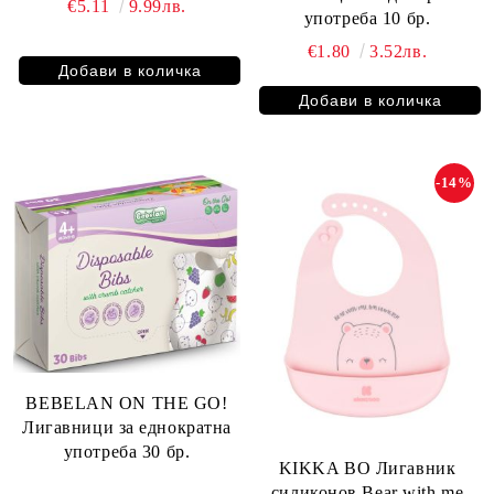
€5.11
9.99лв.
употреба 10 бр.
€1.80
3.52лв.
-14%
BEBELAN ON THE GO!
Лигавници за еднократна
употреба 30 бр.
KIKKA BO Лигавник
силиконов Bear with me