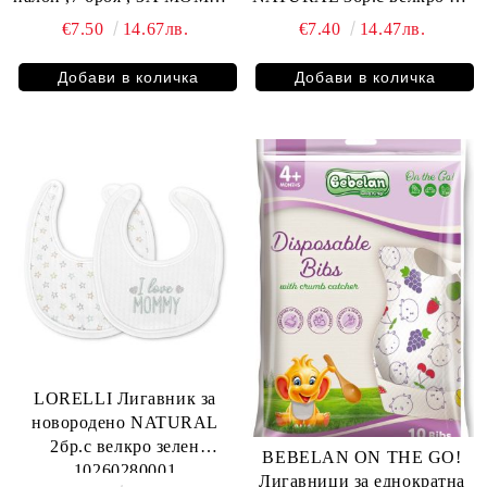
10260240002
МОМЧЕ 10260290002
€7.50
14.67лв.
€7.40
14.47лв.
LORELLI Лигавник за
новородено NATURAL
2бр.с велкро зелен
BEBELAN ON THE GO!
10260280001
Лигавници за еднократна