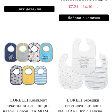
УНИСЕКС 10260290001
€7.21
14.10лв.
Виж детайли
LORELLI Комплект
LORELI Бебешки
текстилни лигавници с
текстилен лигавник
налон ,7 броя , ЗА МОМЧЕ,
NATURAL 3бр.с велкро ЗА