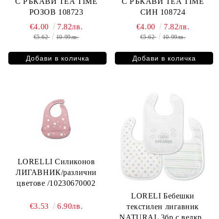
С РЪКАВИ TEA TIME
С РЪКАВИ TEA TIME
РОЗОВ 108723
СИН 108724
€4.00
7.82лв.
€4.00
7.82лв.
€5.62
10.99лв.
€5.62
10.99лв.
LORELLI Силиконов
ЛИГАВНИК/различни
цветове /10230670002
LORELI Бебешки
€3.53
6.90лв.
текстилен лигавник
NATURAL 3бр.с велкро