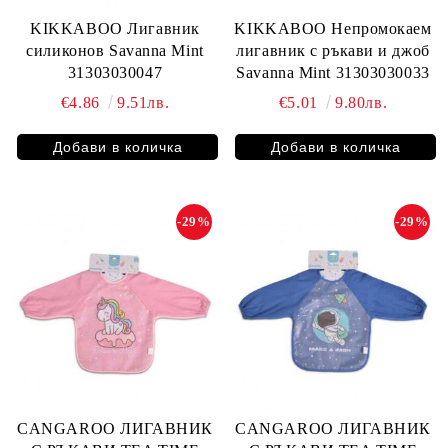
KIKKABOO Лигавник
KIKKABOO Непромокаем
силиконов Savanna Mint
лигавник с ръкави и джоб
31303030047
Savanna Mint 31303030033
€4.86
9.51лв.
€5.01
9.80лв.
-29%
-29%
CANGAROO ЛИГАВНИК
CANGAROO ЛИГАВНИК