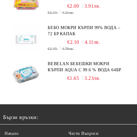
120БР.
€2.00
3.91лв.
€2.15
4.21лв.
БЕБО МОКРИ КЪРПИ 99% ВОДА –
72 БР.КАПАК
€2.10
4.11лв.
€2.45
4.79лв.
BEBELAN БЕБЕШКИ МОКРИ
КЪРПИ AQUA С 99.6 % ВОДА 64БР.
€1.65
3.23лв.
Бързи връзки:
Начало
Чести Въпроси