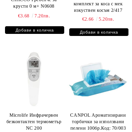
комплект за коса с мек
крусти 0 м+ N0608
изкуствен косъм 2/417
€3.68
7.20лв.
€2.66
5.20лв.
Microlife Инфрачервен
CANPOL Ароматизирани
безконтактен термометър
торбички за използвани
NC 200
пелени 100бр.Код: 70/003