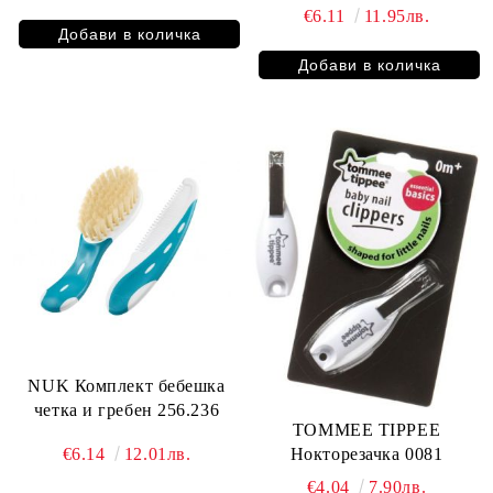
€6.11
11.95лв.
NUK Комплект бебешка
четка и гребен 256.236
TOMMEE TIPPEE
€6.14
12.01лв.
Нокторезачка 0081
€4.04
7.90лв.