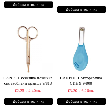
CANPOL бебешка ножичка
CANPOL Нокторезачка
със заоблени краища 9/813
СИНЯ 9/808
€2.25
4.40лв.
€3.20
6.26лв.