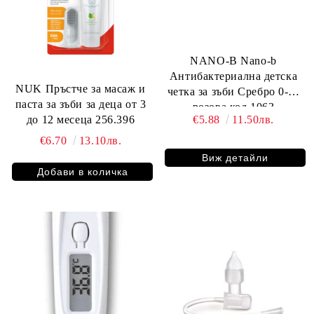
NANO-B Nano-b
Антибактериална детска
NUK Пръстче за масаж и
четка за зъби Сребро 0-3г
паста за зъби за деца от 3
розова код 1063
€5.88
11.50лв.
до 12 месеца 256.396
€6.70
13.10лв.
Виж детайли