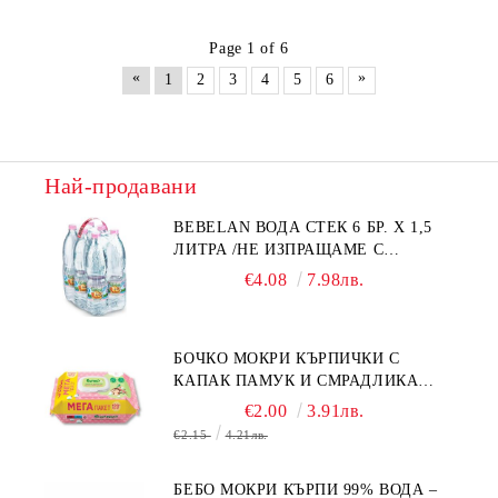
Page 1 of 6
«
»
1
2
3
4
5
6
Най-продавани
BEBELAN ВОДА СТЕК 6 БР. Х 1,5
ЛИТРА /НЕ ИЗПРАЩАМЕ С
КУРИЕР/
€4.08
7.98лв.
БОЧКО МОКРИ КЪРПИЧКИ С
КАПАК ПАМУК И СМРАДЛИКА
120БР.
€2.00
3.91лв.
€2.15
4.21лв.
БЕБО МОКРИ КЪРПИ 99% ВОДА –