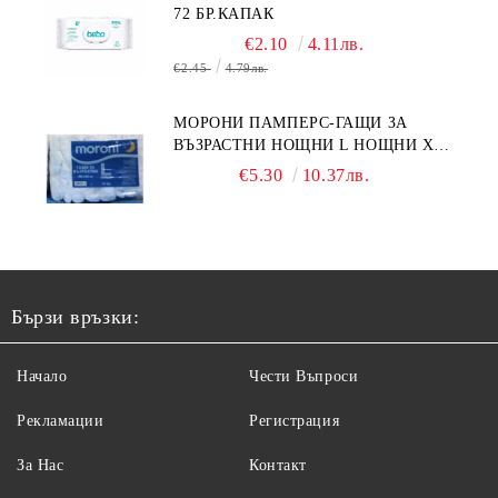
72 БР.КАПАК
€2.10
4.11лв.
€2.45
4.79лв.
МОРОНИ ПАМПЕРС-ГАЩИ ЗА
ВЪЗРАСТНИ НОЩНИ L НОЩНИ X
10БР.
€5.30
10.37лв.
Бързи връзки:
Начало
Чести Въпроси
Рекламации
Регистрация
За Нас
Контакт