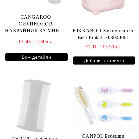
CANGAROO
СИЛИКОНОВ
НАКРАЙНИК ЗА МИЕНЕ
KIKKABOO Хигиенен сет
НА ЗЪБИ
Bear Pink 31303040061
€1.43
2.80лв.
€7.11
13.91лв.
Виж детайли
CANPOL Бебешки
CHICCO Гребенче за