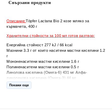
Свързани продукти
Описание:
Töpfer Lactana Bio 2 козе мляко за
кърмачета, 400 г
Хранителни стойности за 100 мл готов разтвор:
Енергийна стойност 277 kJ / 66 kcal
Мазнини 3.3 г от които наситени мастни киселини 1.2
г
Мононенаситени мастни киселини 1.6 г
Полиненаситени мастни киселини 0.5 г
Линолова киселина (Омега-6) 431 мг Алфа-
линоленова киселина (Омега-3) 44 мг
Докозахексаенова киселина (DHA, Омега-3) 16 мг
Покажи още
Арахидонова киселина (ARA, Омега-6) 8.1 мг
Въглехидрати 7.6 г от които захари 4.2 г (от които
лактоза 3.5 г)
Скорбяла 0.5 г Влакнини 0.5 г
(галактоолигозахариди)