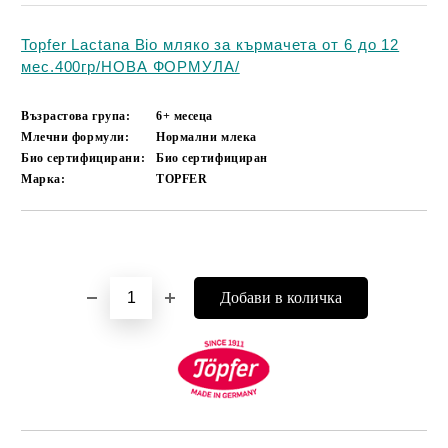
Topfer Lactana Bio мляко за кърмачета от 6 до 12
мес.400гр/НОВА ФОРМУЛА/
Възрастова група:
6+ месеца
Млечни формули:
Нормални млека
Био сертифицирани:
Био сертифициран
Марка:
TOPFER
Добави в желани