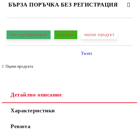
БЪРЗА ПОРЪЧКА БЕЗ РЕГИСТРАЦИЯ
САМО ПОПЪЛНЕТЕ 4 ПОЛЕТА
био сертифициран
наличен
оцени продукт
Tweet
Оцени продукта
Съгласен съм с
Политиката за лични данни
Ние ще се свържем с вас в рамките на работния ден.
Детайлно описание
Характеристики
Ревюта