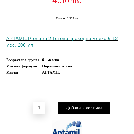
4.30лв.
Тегло:
0.225
кг
APTAMIL Pronutra 2 Готово преходно мляко 6-12
мес. 200 мл
Възрастова група:
6+ месеца
Млечни формули:
Нормални млека
Марка:
APTAMIL
Добави в желани