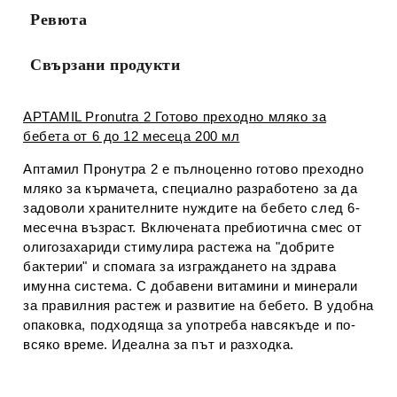
Ревюта
Свързани продукти
APTAMIL Pronutra 2 Готово преходно мляко за
бебета от 6 до 12 месеца 200 мл
Аптамил Пронутра 2 е пълноценно готово преходно
мляко за кърмачета, специално разработено за да
задоволи хранителните нуждите на бебето след 6-
месечна възраст. Включената пребиотична смес от
олигозахариди стимулира растежа на "добрите
бактерии" и спомага за изграждането на здрава
имунна система. С добавени витамини и минерали
за правилния растеж и развитие на бебето. В удобна
опаковка, подходяща за употреба навсякъде и по-
всяко време. Идеална за път и разходка.