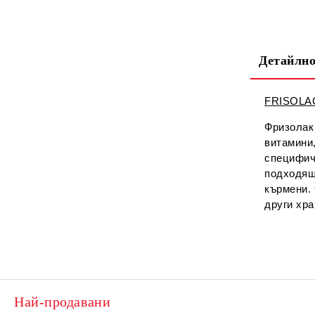
Детайлно
FRISOLAC 
Фризолак 
витамини,
специфич
подходящ
кърмени.
други хр
Най-продавани