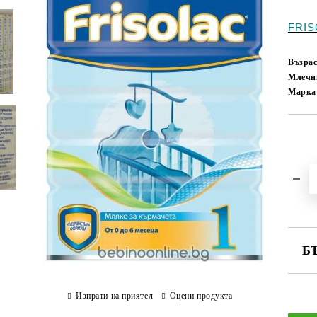
FRIS
Възрас
Млечн
Марка
Б
СА
Изпрати на приятел
Оцени продукта