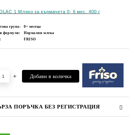
OLAC 1 Мляко за кърмачета 0- 6 мес. 400 г
това група:
0+ месеца
и формули:
Нормални млека
:
FRISO
Добави в желани
ЪРЗА ПОРЪЧКА БЕЗ РЕГИСТРАЦИЯ
МО ПОПЪЛНЕТЕ 4 ПОЛЕТА