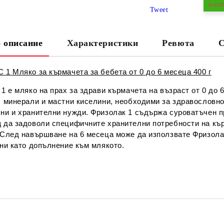
нали
Tweet
 описание
Характеристики
Ревюта
С
Ни
1 Мляко за кърмачета за бебета от 0 до 6 месеца 400 г
1 е мляко на прах за здрави кърмачета на възраст от 0 до
 минерали и мастни киселини, необходими за здравословнот
ни и хранителни нужди. Фризолак 1 съдържа суроватъчен пр
 да задоволи специфичните хранителни потребности на кърм
 След навършване на 6 месеца може да използвате Фризолак
ани като допълнение към млякото.