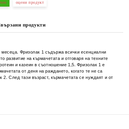
чен
оцени продукт
Съгласен съм с
Политиката за лични
данни
вързани продукти
е ще се свържем с вас в рамките на работния ден.
 6 месеца. Фризолак 1 съдържа всички есенциални
о развитие на кърмачетата и отговаря на техните
отеин и казеин в съотношение 1,5. Фризолак 1 е
ачетата от деня на раждането, когато те не са
 2. След тази възраст, кърмачетата се нуждаят и от