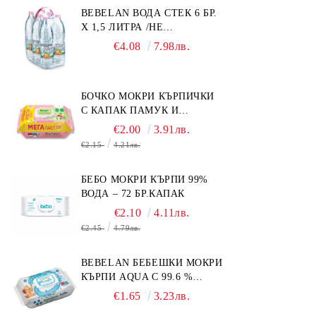
BEBELAN ВОДА СТЕК 6 БР.
Х 1,5 ЛИТРА /НЕ
ИЗПРАЩАМЕ С КУРИЕР/
€4.08
7.98лв.
БОЧКО МОКРИ КЪРПИЧКИ
С КАПАК ПАМУК И
СМРАДЛИКА 120БР.
€2.00
3.91лв.
€2.15
4.21лв.
БЕБО МОКРИ КЪРПИ 99%
ВОДА – 72 БР.КАПАК
€2.10
4.11лв.
€2.45
4.79лв.
BEBELAN БЕБЕШКИ МОКРИ
КЪРПИ AQUA С 99.6 %
ВОДА 64БР.
€1.65
3.23лв.