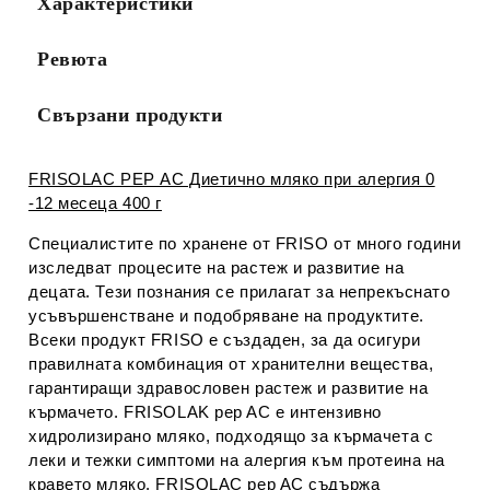
Характеристики
Ревюта
Свързани продукти
FRISOLAC PEP АС Диетично мляко при алергия 0
-12 месеца 400 г
Специалистите по хранене от FRISO от много години
изследват процесите на растеж и развитие на
децата. Тези познания се прилагат за непрекъснато
усъвършенстване и подобряване на продуктите.
Всеки продукт FRISO е създаден, за да осигури
правилната комбинация от хранителни вещества,
гарантиращи здравословен растеж и развитие на
кърмачето. FRISOLAK pep AC е интензивно
хидролизирано мляко, подходящо за кърмачета с
леки и тежки симптоми на алергия към протеина на
кравето мляко. FRISOLAC pep AC съдържа