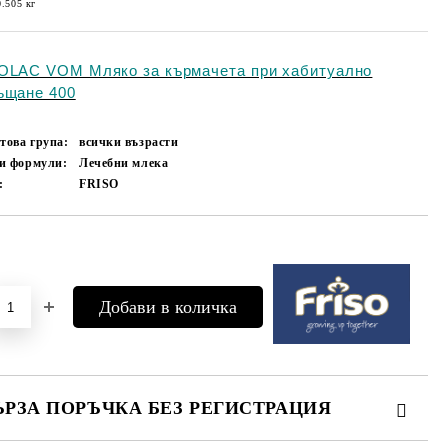
0.505
кг
OLAC VOM Мляко за кърмачета при хабитуално
ъщане 400
това група:
всички възрасти
и формули:
Лечебни млека
:
FRISO
Добави в желани
ЪРЗА ПОРЪЧКА БЕЗ РЕГИСТРАЦИЯ