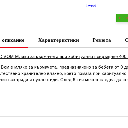
СА
Tweet
нали
 описание
Характеристики
Ревюта
С
Ни
 VOM Мляко за кърмачета при хабитуално повръщане 400
Вом е мляко за кърмачета, предназначено за бебета от 0 д
стествено хранително влакно, което помага при хабитуално
лигозахариди и нуклеотиди. След 6-тия месец следва да се