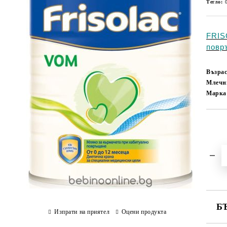
Тегло:
FRIS
повр
Възрас
Млечн
Марка
Б
Изпрати на приятел
Оцени продукта