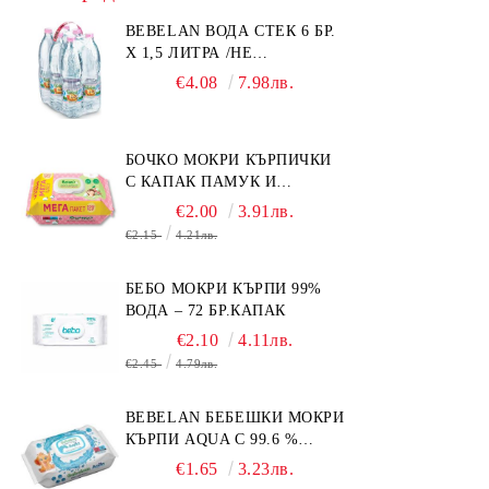
BEBELAN ВОДА СТЕК 6 БР.
Х 1,5 ЛИТРА /НЕ
ИЗПРАЩАМЕ С КУРИЕР/
€4.08
7.98лв.
БОЧКО МОКРИ КЪРПИЧКИ
С КАПАК ПАМУК И
СМРАДЛИКА 120БР.
€2.00
3.91лв.
€2.15
4.21лв.
БЕБО МОКРИ КЪРПИ 99%
ВОДА – 72 БР.КАПАК
€2.10
4.11лв.
€2.45
4.79лв.
BEBELAN БЕБЕШКИ МОКРИ
КЪРПИ AQUA С 99.6 %
ВОДА 64БР.
€1.65
3.23лв.