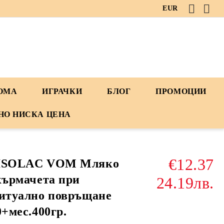
EUR
ДОМА
ИГРАЧКИ
БЛОГ
ПРОМОЦИИ
НО НИСКА ЦЕНА
€12.37
ISOLAC VOM Мляко
кърмачета при
24.19лв.
итуално повръщане
0+мес.400гр.