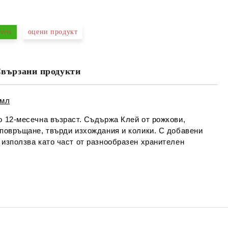
МО ПОПЪЛНЕТЕ 4 ПОЛЕТА
чен
оцени продукт
Съгласен съм с
Политиката за лични
данни
вързани продукти
е ще се свържем с вас в рамките на работния ден.
 мл
о 12-месечна възраст. Съдържа Клей от рожкови,
 повръщане, твърди изхождания и колики. С добавени
 използва като част от разнообразен хранителен