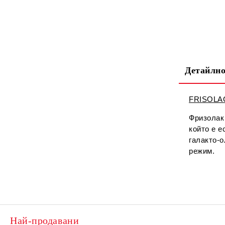
Детайлно
FRISOLAC
Фризолак 
който е е
галакто-о
режим.
Най-продавани