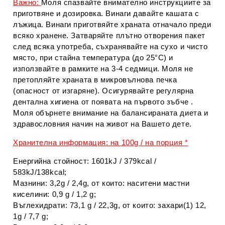
Важно:
Моля спазвайте внимателно инструкциите за
приготвяне и дозировка. Винаги давайте кашата с
лъжица. Винаги приготвяйте храната отначало преди
всяко хранене. Затваряйте плътно отворения пакет
след всяка употреба, съхранявайте на сухо и чисто
място, при стайна температура (до 25°С) и
използвайте в рамките на 3-4 седмици. Моля не
претопляйте храната в микровълнова печка
(опасност от изгаряне). Осигурявайте регулярна
дентална хигиена от появата на първото зъбче .
Моля обърнете внимание на балансираната диета и
здравословния начин на живот на Вашето дете.
Хранителна информация: на 100g / на порция *
Енергийна стойност: 1601kJ / 379kcal /
583kJ/138kcal;
Мазнини: 3,2g / 2,4g, от които: наситени мастни
киселини: 0,9 g / 1,2 g;
Въглехидрати: 73,1 g / 22,3g, от които: захари(1) 12,
1g / 7,7 g;