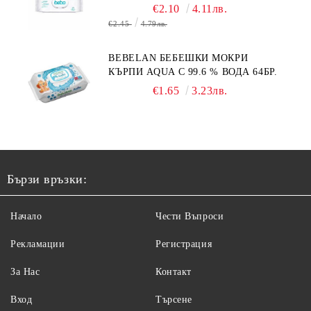
€2.10
4.11лв.
€2.45
4.79лв.
BEBELAN БЕБЕШКИ МОКРИ
КЪРПИ AQUA С 99.6 % ВОДА 64БР.
€1.65
3.23лв.
Бързи връзки:
Начало
Чести Въпроси
Рекламации
Регистрация
За Нас
Контакт
Вход
Търсене