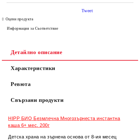
САМО ПОПЪЛНЕТЕ 4 ПОЛЕТА
Tweet
Оцени продукта
Информация за Съответствие
Детайлно описание
Съгласен съм с
Политиката за лични данни
Характеристики
Ние ще се свържем с вас в рамките на работния ден.
Ревюта
Свързани продукти
HIPP БИО Безмлечна Многозърнеста инстантна
каша 6+ мес. 200г
Детска храна на зърнена основа от 8-ия месец