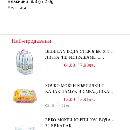
Влакнини :8.3 g / 2.0g;
Белтъци
Най-продавани
BEBELAN ВОДА СТЕК 6 БР. Х 1,5
ЛИТРА /НЕ ИЗПРАЩАМЕ С
КУРИЕР/
€4.08
7.98лв.
БОЧКО МОКРИ КЪРПИЧКИ С
КАПАК ПАМУК И СМРАДЛИКА
120БР.
€2.00
3.91лв.
€2.15
4.21лв.
БЕБО МОКРИ КЪРПИ 99% ВОДА –
72 БР.КАПАК