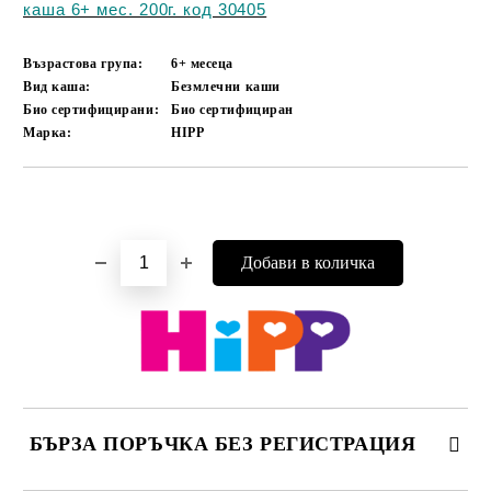
каша 6+ мес. 200г. код 30405
Възрастова група:
6+ месеца
Вид каша:
Безмлечни каши
Био сертифицирани:
Био сертифициран
Марка:
HIPP
Добави в желани
БЪРЗА ПОРЪЧКА БЕЗ РЕГИСТРАЦИЯ