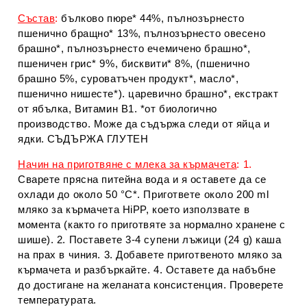
Състав
:
бълково пюре* 44%, пълнозърнесто
пшенично бращно* 13%, пълнозърнесто овесено
брашно*, пълнозърнесто ечемичено брашно*,
пшеничен грис* 9%, бисквити* 8%, (пшенично
брашно 5%, суроватъчен продукт*, масло*,
пшенично нишесте*). царевично брашно*, екстракт
от ябълка, Витамин В1. *от биологично
производство. Може да съдържа следи от яйца и
ядки. СЪДЪРЖА ГЛУТЕН
Начин на приготвянe с млека за кърмачета
: 1.
Сварете прясна питейна вода и я оставете да се
охлади до около 50 °С*. Пригответе около 200 ml
мляко за кърмачета HiPP, което използвате в
момента (както го приготвяте за нормално хранене с
шише). 2. Поставете 3-4 супени лъжици (24 g) каша
на прах в чиния. 3. Добавете приготвеното мляко за
кърмачета и разбъркайте. 4. Оставете да набъбне
до достигане на желаната консистенция. Проверете
температурата.