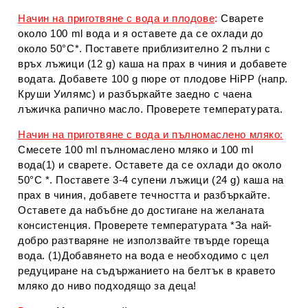
Начин на приготвяне с вода и плодове
:
Сварете
около 100 ml вода и я оставете да се охлади до
около 50°С*. Поставете приблизително 2 пълни с
връх лъжици (12 g) каша на прах в чиния и добавете
водата. Добавете 100 g пюре от плодове HiPP (напр.
Круши Уилямс) и разбъркайте заедно с чаена
лъжичка рапично масло. Проверете температурата.
Начин на приготвяне с вода и пълномаслено мляко:
Смесете 100 ml пълномаслено мляко и 100 ml
вода(1) и сварете. Оставете да се охлади до около
50°С *. Поставете 3-4 супени лъжици (24 g) каша на
прах в чиния, добавете течността и разбъркайте.
Оставете да набъбне до достигане на желаната
консистенция. Проверете температурата *За най-
добро разтваряне не използвайте твърде гореща
вода. (1)Добавянето на вода е необходимо с цел
редуциране на съдържанието на белтък в кравето
мляко до ниво подходящо за деца!