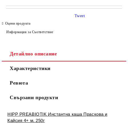
САМО ПОПЪЛНЕТЕ 4 ПОЛЕТА
Tweet
Оцени продукта
Информация за Съответствие
Детайлно описание
Съгласен съм с
Политиката за лични данни
Характеристики
Ние ще се свържем с вас в рамките на работния ден.
Ревюта
Свързани продукти
HIPP PREABIOTIK Инстантна каша Праскова и
Кайсия 4+ м. 250г