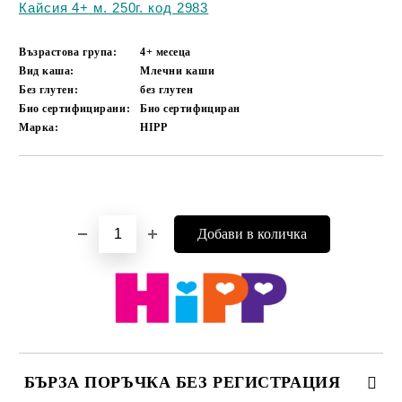
Кайсия 4+ м. 250г. код 2983
Възрастова група:
4+ месеца
Вид каша:
Млечни каши
Без глутен:
без глутен
Био сертифицирани:
Био сертифициран
Марка:
HIPP
Добави в желани
БЪРЗА ПОРЪЧКА БЕЗ РЕГИСТРАЦИЯ