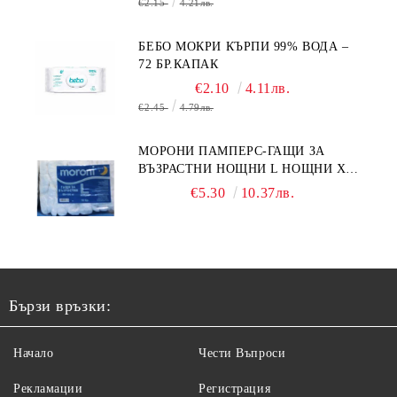
€2.15
4.21лв.
БЕБО МОКРИ КЪРПИ 99% ВОДА –
72 БР.КАПАК
€2.10
4.11лв.
€2.45
4.79лв.
МОРОНИ ПАМПЕРС-ГАЩИ ЗА
ВЪЗРАСТНИ НОЩНИ L НОЩНИ X
10БР.
€5.30
10.37лв.
Бързи връзки:
Начало
Чести Въпроси
Рекламации
Регистрация