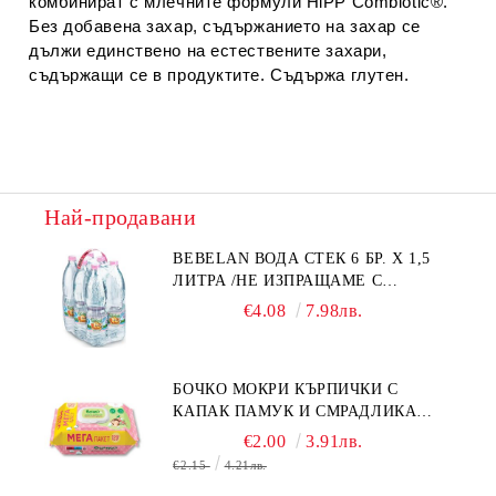
комбинират с млечните формули HiPP Combiotic®.
Без добавена захар, съдържанието на захар се
дължи единствено на естествените захари,
съдържащи се в продуктите. Съдържа глутен.
Най-продавани
BEBELAN ВОДА СТЕК 6 БР. Х 1,5
ЛИТРА /НЕ ИЗПРАЩАМЕ С
КУРИЕР/
€4.08
7.98лв.
БОЧКО МОКРИ КЪРПИЧКИ С
КАПАК ПАМУК И СМРАДЛИКА
120БР.
€2.00
3.91лв.
€2.15
4.21лв.