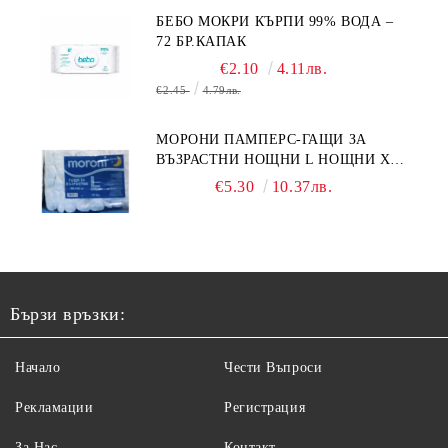
БЕБО МОКРИ КЪРПИ 99% ВОДА –
72 БР.КАПАК
€2.10
4.11лв.
€2.45
4.79лв.
МОРОНИ ПАМПЕРС-ГАЩИ ЗА
ВЪЗРАСТНИ НОЩНИ L НОЩНИ X
10БР.
€5.30
10.37лв.
Бързи връзки:
Начало
Чести Въпроси
Рекламации
Регистрация
За Нас
Контакт