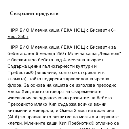
Свързани продукти
HIPP БИО Млечна каша ЛЕКА НОЩ с Бисквити 6+
мес. 250 г
HIPP БИО Млечна каша ЛЕКА НОЩ с Бисквити за
бебета след 6 месеца 250 г Млечна каша „Лека нощ“
с бисквити за бебета над 4-месечна възраст.
Съдържа ценни пълнозърнести култури и
Пребиотик® (влакнини, които се откриват и в
кърмата), който подкрепя здравословна чревна
флора. За основа на кашата се използва преходно
мляко Хип, което отговоря на съвременните
изисквания за здравословно развитие на бебето.
Преходното мляко Хип съдържа всички важни
витамини и минерали, и Омега 3 мастни киселини
(ALA) за правилното развитие на мозъка и нервните
клетки. Млечните каши Хип Пребиотик® отлично се