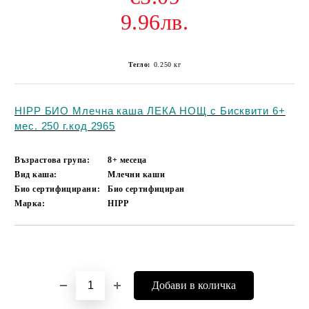
9.96лв.
Тегло:
0.250
кг
HIPP БИО Млечна каша ЛЕКА НОЩ с Бисквити 6+
мес. 250 г.код 2965
Възрастова група:
8+ месеца
Вид каша:
Млечни каши
Био сертифицирани:
Био сертифициран
Марка:
HIPP
Добави в желани