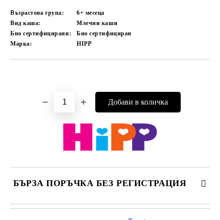
Възрастова група:
6+ месеца
Вид каша:
Млечни каши
Био сертифицирани:
Био сертифициран
Марка:
HIPP
Добави в желани
БЪРЗА ПОРЪЧКА БЕЗ РЕГИСТРАЦИЯ
САМО ПОПЪЛНЕТЕ 4 ПОЛЕТА