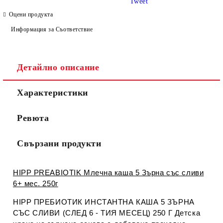
Tweet
Оцени продукта
Информация за Съответствие
Детайлно описание
Съгласен съм с
Политиката за лични данни
Характеристики
Ние ще се свържем с вас в рамките на работния ден.
Ревюта
Свързани продукти
HIPP PREABIOTIK Млечна каша 5 Зърна със сливи
6+ мес. 250г
HIPP ПРЕБИОТИК ИНСТАНТНА КАША 5 ЗЪРНА
СЪС СЛИВИ (СЛЕД 6 - ТИЯ МЕСЕЦ) 250 Г Детска