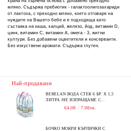
храна на зърнена основа с добавено преходно
мляко. Съдържа пребиотик - галактоолигозахариди
от лактоза, с преходно мляко, което отговаря на
нуждите на Вашето бебе и е подходяща като
съставка на каша, калций, желязо, йод, витамин D,
цинк, витамин С, витамин А, омега - 3, житни
култури. Без добавени оцветители и консерванти.
Без изкуствени аромати. Съдържа глутен.
Най-продавани
BEBELAN ВОДА СТЕК 6 БР. Х 1,5
ЛИТРА /НЕ ИЗПРАЩАМЕ С
КУРИЕР/
€4.08
7.98лв.
БОЧКО МОКРИ КЪРПИЧКИ С