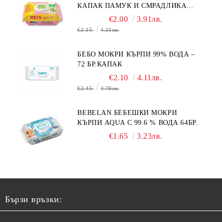
КАПАК ПАМУК И СМРАДЛИКА
120БР.
€2.00
3.91лв.
€2.15
4.21лв.
БЕБО МОКРИ КЪРПИ 99% ВОДА –
72 БР.КАПАК
€2.10
4.11лв.
€2.45
4.79лв.
BEBELAN БЕБЕШКИ МОКРИ
КЪРПИ AQUA С 99.6 % ВОДА 64БР.
€1.65
3.23лв.
Бързи връзки: