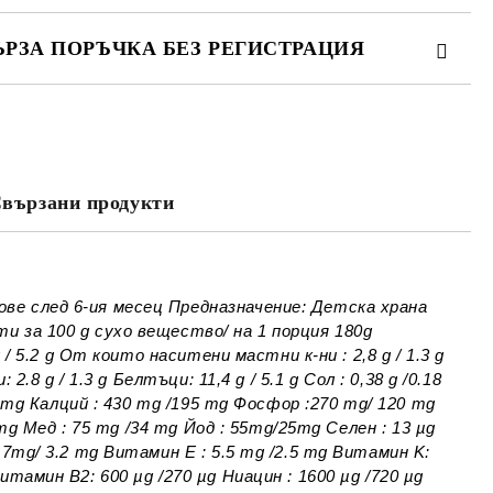
ЪРЗА ПОРЪЧКА БЕЗ РЕГИСТРАЦИЯ
МО ПОПЪЛНЕТЕ 4 ПОЛЕТА
вързани продукти
Съгласен съм с
Политиката за лични
данни
е ще се свържем с вас в рамките на работния ден.
ове след 6-ия месец Предназначение: Детска храна
и за 100 g сухо вещество/ на 1 порция 180g
 / 5.2 g От които наситени мастни к-ни : 2,8 g / 1.3 g
2.8 g / 1.3 g Белтъци: 11,4 g / 5.1 g Сол : 0,38 g /0.18
15 mg Калций : 430 mg /195 mg Фосфор :270 mg/ 120 mg
1 mg Мед : 75 mg /34 mg Йод : 55mg/25mg Селен : 13 µg
 7mg/ 3.2 mg Витамин E : 5.5 mg /2.5 mg Витамин K:
итамин B2: 600 µg /270 µg Ниацин : 1600 µg /720 µg