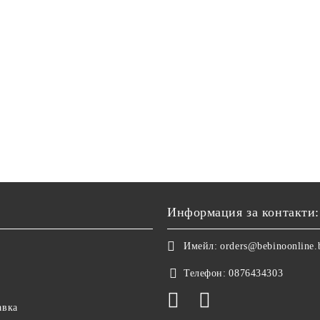
Информация за контакти:
Имейл:
orders@bebinoonline.
Телефон:
0876434303
авка