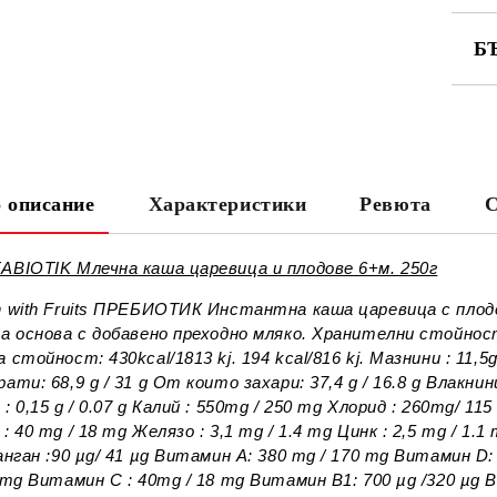
Б
СА
 описание
Характеристики
Ревюта
С
Ни
ABIOTIK Млечна каша царевица и плодове 6+м. 250г
n with Fruits ПРЕБИОТИК Инстантна каша царевица с плод
на основа с добавено преходно мляко. Хранителни стойност
 стойност: 430kcal/1813 kj. 194 kcal/816 kj. Мазнини : 11,5g
ати: 68,9 g / 31 g От които захари: 37,4 g / 16.8 g Влакнини: 
: 0,15 g / 0.07 g Калий : 550mg / 250 mg Хлорид : 260mg/ 1
: 40 mg / 18 mg Желязо : 3,1 mg / 1.4 mg Цинк : 2,5 mg / 1.
анган :90 µg/ 41 µg Витамин А: 380 mg / 170 mg Витамин D:
 mg Витамин C : 40mg / 18 mg Витамин B1: 700 µg /320 µg В