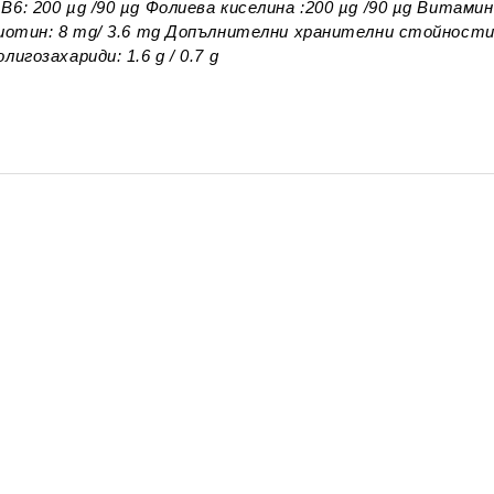
6: 200 µg /90 µg Фолиева киселина :200 µg /90 µg Витамин
иотин: 8 mg/ 3.6 mg Допълнителни хранителни стойности : 
лигозахариди: 1.6 g / 0.7 g