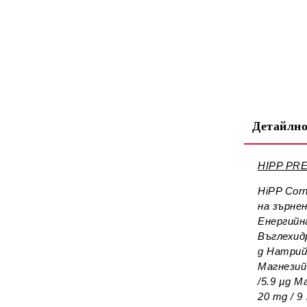
Детайлно
HIPP PRE
HiPP Cor
на зърне
Енергийна
Въглехидр
g Натрий 
Магнезий 
/5.9 µg М
20 mg / 9