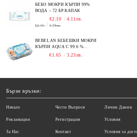
БЕБО МОКРИ КЪРПИ 99%
ВОДА – 72 БР.КАПАК
€2.10
4.11лв.
€2.45
4.79лв.
BEBELAN БЕБЕШКИ МОКРИ
КЪРПИ AQUA С 99.6 %
ВОДА 64БР.
€1.65
3.23лв.
Бързи връзки:
Начало
Чести Въпроси
Лични Данни
Рекламации
Регистрация
Условия
За Нас
Контакт
Условия за дост