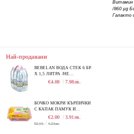
Витамин B
/860 µg Б
Галакто о
Най-продавани
BEBELAN ВОДА СТЕК 6 БР.
Х 1,5 ЛИТРА /НЕ
ИЗПРАЩАМЕ С КУРИЕР/
€4.08
7.98лв.
БОЧКО МОКРИ КЪРПИЧКИ
С КАПАК ПАМУК И
СМРАДЛИКА 120БР.
€2.00
3.91лв.
€2.15
4.21лв.