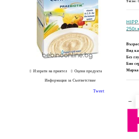
Тегло:
HIPP
250г.
Възрас
Вид к
Без гл
Био с
Марка
Изпрати на приятел
Оцени продукта
Информация за Съответствие
Tweet