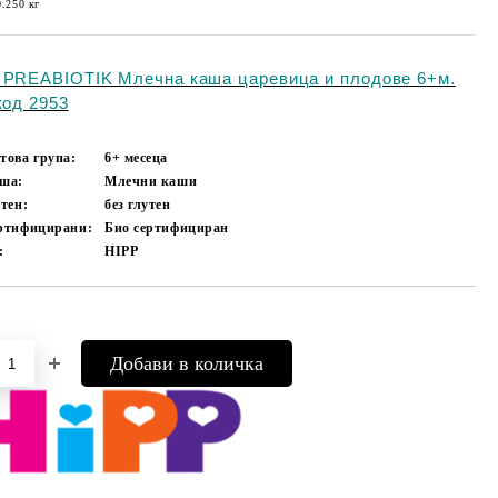
0.250
кг
 PREABIOTIK Млечна каша царевица и плодове 6+м.
код 2953
това група:
6+ месеца
аша:
Млечни каши
утен:
без глутен
ертифицирани:
Био сертифициран
:
HIPP
Добави в желани