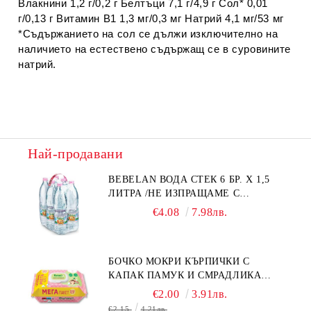
Влакнини 1,2 г/0,2 г Белтъци 7,1 г/4,9 г Сол* 0,01
г/0,13 г Витамин В1 1,3 мг/0,3 мг Натрий 4,1 мг/53 мг
*Съдържанието на сол се дължи изключително на
наличието на естествено съдържащ се в суровините
натрий.
Най-продавани
BEBELAN ВОДА СТЕК 6 БР. Х 1,5
ЛИТРА /НЕ ИЗПРАЩАМЕ С
КУРИЕР/
€4.08
7.98лв.
БОЧКО МОКРИ КЪРПИЧКИ С
КАПАК ПАМУК И СМРАДЛИКА
120БР.
€2.00
3.91лв.
€2.15
4.21лв.