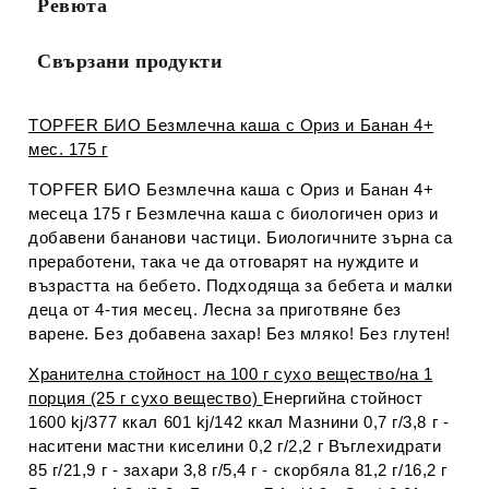
Ревюта
Свързани продукти
TOPFER БИО Безмлечна каша с Ориз и Банан 4+
мес. 175 г
TOPFER БИО Безмлечна каша с Ориз и Банан 4+
месеца 175 г Безмлечна каша с биологичен ориз и
добавени бананови частици. Биологичните зърна са
преработени, така че да отговарят на нуждите и
възрастта на бебето. Подходяща за бебета и малки
деца от 4-тия месец. Лесна за приготвяне без
варене. Без добавена захар! Без мляко! Без глутен!
Хранителна стойност на 100 г сухо вещество/на 1
порция (25 г сухо вещество)
Енергийна стойност
1600 kj/377 ккал 601 kj/142 ккал Мазнини 0,7 г/3,8 г -
наситени мастни киселини 0,2 г/2,2 г Въглехидрати
85 г/21,9 г - захари 3,8 г/5,4 г - скорбяла 81,2 г/16,2 г