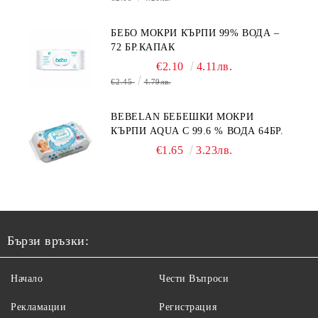
БЕБО МОКРИ КЪРПИ 99% ВОДА –
72 БР.КАПАК
€2.10
4.11лв.
€2.45
4.79лв.
BEBELAN БЕБЕШКИ МОКРИ
КЪРПИ AQUA С 99.6 % ВОДА 64БР.
€1.65
3.23лв.
Бързи връзки:
Начало
Чести Въпроси
Рекламации
Регистрация