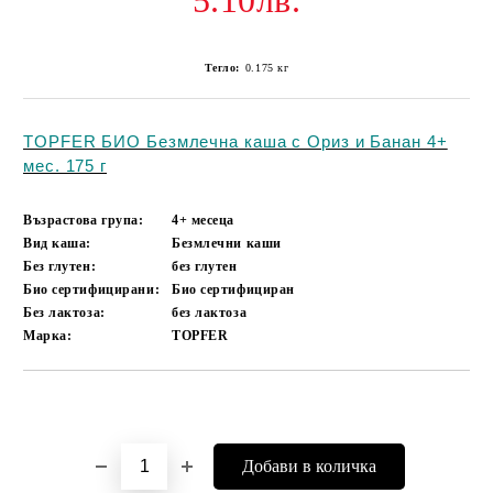
5.10лв.
Тегло:
0.175
кг
TOPFER БИО Безмлечна каша с Ориз и Банан 4+
мес. 175 г
Възрастова група:
4+ месеца
Вид каша:
Безмлечни каши
Без глутен:
без глутен
Био сертифицирани:
Био сертифициран
Без лактоза:
без лактоза
Марка:
TOPFER
Добави в желани