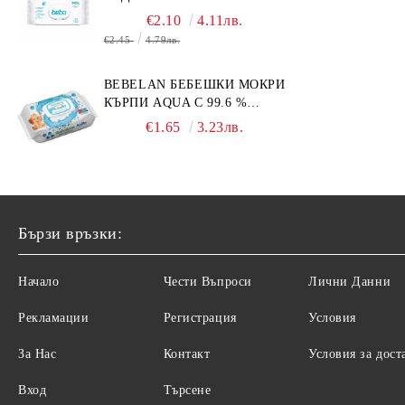
€2.10
4.11лв.
€2.45
4.79лв.
BEBELAN БЕБЕШКИ МОКРИ
КЪРПИ AQUA С 99.6 %
ВОДА 64БР.
€1.65
3.23лв.
Бързи връзки:
Начало
Чести Въпроси
Лични Данни
Рекламации
Регистрация
Условия
За Нас
Контакт
Условия за дост
Вход
Търсене