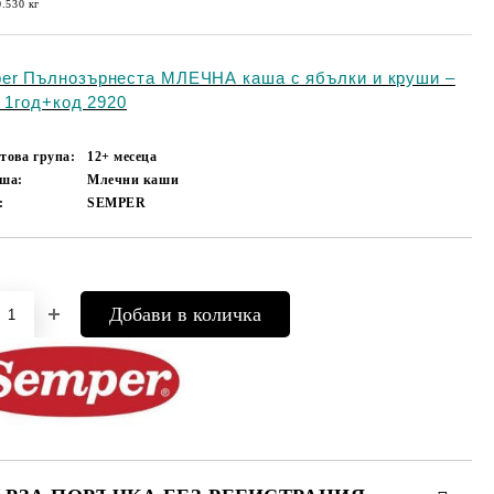
0.530
кг
er Пълнозърнеста МЛЕЧНА каша с ябълки и круши –
. 1год+код 2920
това група:
12+ месеца
аша:
Млечни каши
:
SEMPER
Добави в желани