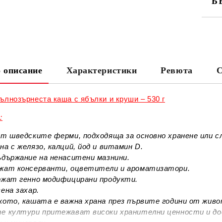
Б
СА
 описание
Характеристики
Ревюта
С
Ни
ълнозърнеста каша с ябълки и круши – 530 г
:
от шведските ферми, подходяща за основно хранене или сл
а с желязо, калций, йод и витамин D.
ъдържание на ненаситени мазнини.
жат консерванти, оцветители и ароматизатори.
жат генно модифицирани продукти.
ена захар.
кото, кашата е важна храна през първите години от живо
е култури притежават високи хранителни ценности и д