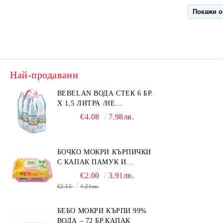
витамини
За да ст
Покажи 
фибри.
Желязото
Състав
:
сметана,
Най-продавани
пресято о
C, тиамин
BEBELAN ВОДА СТЕК 6 БР.
мазнини)
Х 1,5 ЛИТРА /НЕ
ИЗПРАЩАМЕ С КУРИЕР/
Начин на
€4.08
7.98лв.
храната. 
Пакетир
БОЧКО МОКРИ КЪРПИЧКИ
С КАПАК ПАМУК И
СМРАДЛИКА 120БР.
€2.00
3.91лв.
€2.15
4.21лв.
БЕБО МОКРИ КЪРПИ 99%
ВОДА – 72 БР.КАПАК