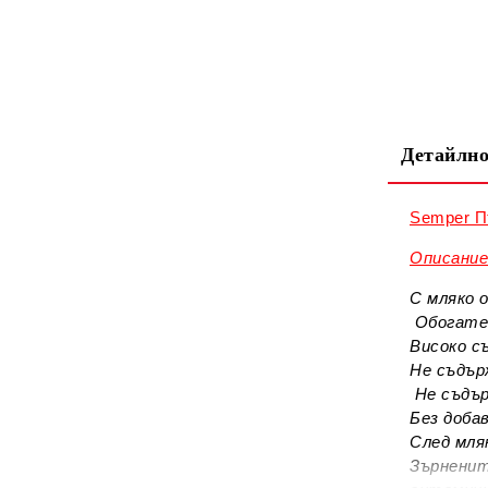
Детайлно
Semper П
Описание
С мляко 
Обогатен
Високо с
Не съдър
Не съдър
Без добав
След мля
Зърненит