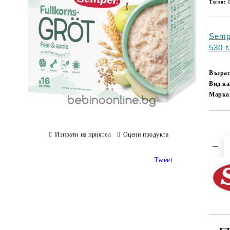
Тегло:
Semp
530 г
Възрас
Вид к
Марка
Изпрати на приятел
Оцени продукта
Tweet