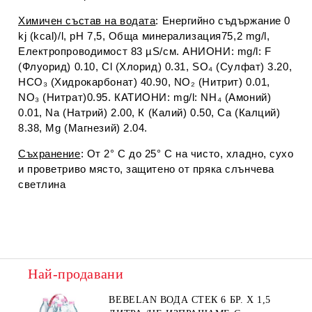
Химичен състав на водата
: Енергийно съдържание 0
kj (kcal)/l, pH 7,5, Oбща минерализация75,2 mg/l,
Електропроводимост 83 µS/см. АНИОНИ: mg/l: F
(Флуорид) 0.10, Cl (Хлорид) 0.31, SO₄ (Сулфат) 3.20,
HCO₃ (Хидрокарбонат) 40.90, NO₂ (Нитрит) 0.01,
NO₃ (Нитрат)0.95. КАТИОНИ: mg/l: NH₄ (Амоний)
0.01, Na (Натрий) 2.00, К (Калий) 0.50, Са (Калций)
8.38, Mg (Магнезий) 2.04.
Съхранение
: От 2° С до 25° С на чисто, хладно, сухо
и проветриво място, защитено от пряка слънчева
светлина
Най-продавани
BEBELAN ВОДА СТЕК 6 БР. Х 1,5