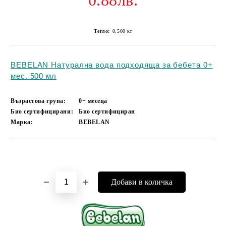
0.88лв.
Тегло:
0.500
кг
BEBELAN Натурална вода подходяща за бебета 0+
мес. 500 мл
Възрастова група:
0+ месеца
Био сертифицирани:
Био сертифициран
Марка:
BEBELAN
Добави в желани