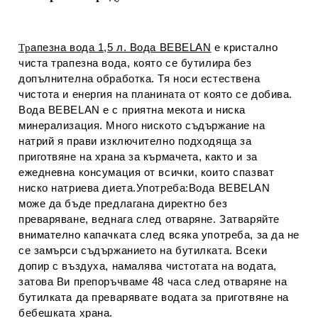
апезна вода 1,5 л. Вода BEBELAN
е кристално
Тр
чиста трапезна вода, която се бутилира без
допълнителна обработка. Тя носи естествена
чистота и енергия на планината от която се добива.
Вода BEBELAN е с приятна мекота и ниска
минерализация. Много ниското съдържание на
натрий я прави изключително подходяща за
приготвяне на храна за кърмачета, както и за
ежедневна консумация от всички, които спазват
ниско натриева диета.Употреба:Вода BEBELAN
може да бъде предлагана директно без
преваряване, веднага след отваряне. Затваряйте
внимателно капачката след всяка употреба, за да не
се замърси съдържанието на бутилката. Всеки
допир с въздуха, намалява чистотата на водата,
затова Ви препоръчваме 48 часа след отваряне на
бутилката да преварявате водата за приготвяне на
бебешката храна.