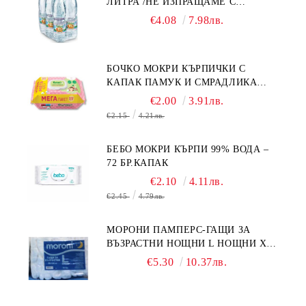
ЛИТРА /НЕ ИЗПРАЩАМЕ С
КУРИЕР/
€4.08
7.98лв.
БОЧКО МОКРИ КЪРПИЧКИ С
КАПАК ПАМУК И СМРАДЛИКА
120БР.
€2.00
3.91лв.
€2.15
4.21лв.
БЕБО МОКРИ КЪРПИ 99% ВОДА –
72 БР.КАПАК
€2.10
4.11лв.
€2.45
4.79лв.
МОРОНИ ПАМПЕРС-ГАЩИ ЗА
ВЪЗРАСТНИ НОЩНИ L НОЩНИ X
10БР.
€5.30
10.37лв.