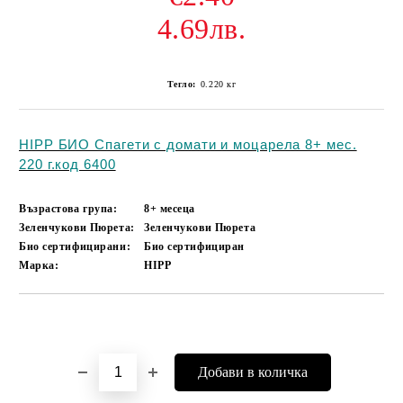
4.69лв.
Тегло:
0.220
кг
HIPP БИО Спагети с домати и моцарела 8+ мес.
220 г.код 6400
Възрастова група:
8+ месеца
Зеленчукови Пюрета:
Зеленчукови Пюрета
Био сертифицирани:
Био сертифициран
Марка:
HIPP
Добави в желани