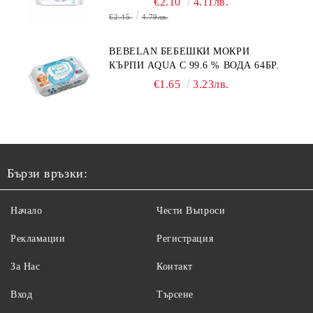
€2.10
4.11лв.
€2.45
4.79лв.
BEBELAN БЕБЕШКИ МОКРИ
КЪРПИ AQUA С 99.6 % ВОДА 64БР.
€1.65
3.23лв.
Бързи връзки:
Начало
Чести Въпроси
Рекламации
Регистрация
За Нас
Контакт
Вход
Търсене