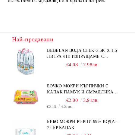
естествено съдържащ се в храната натрий.
Най-продавани
BEBELAN ВОДА СТЕК 6 БР. Х 1,5
ЛИТРА /НЕ ИЗПРАЩАМЕ С
КУРИЕР/
€4.08
7.98лв.
БОЧКО МОКРИ КЪРПИЧКИ С
КАПАК ПАМУК И СМРАДЛИКА
120БР.
€2.00
3.91лв.
€2.15
4.21лв.
БЕБО МОКРИ КЪРПИ 99% ВОДА –
72 БР.КАПАК