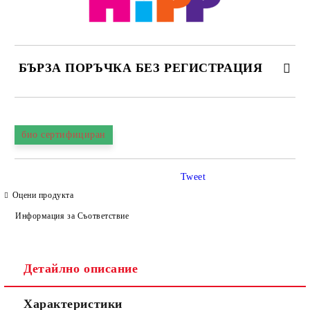
БЪРЗА ПОРЪЧКА БЕЗ РЕГИСТРАЦИЯ
САМО ПОПЪЛНЕТЕ 4 ПОЛЕТА
био сертифициран
Tweet
Оцени продукта
Информация за Съответствие
Съгласен съм с
Политиката за лични данни
Ние ще се свържем с вас в рамките на работния ден.
Детайлно описание
Характеристики