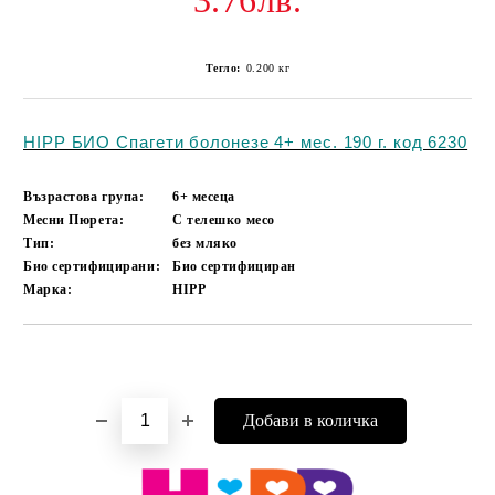
3.76лв.
Тегло:
0.200
кг
HIPP БИО Спагети болонезе 4+ мес. 190 г. код 6230
Възрастова група:
6+ месеца
Месни Пюрета:
С телешко месо
Тип:
без мляко
Био сертифицирани:
Био сертифициран
Марка:
HIPP
Добави в желани