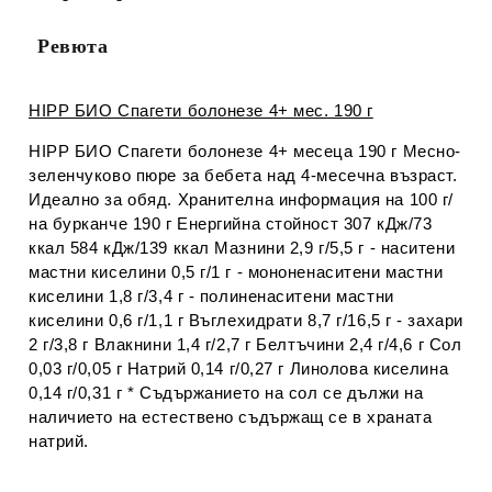
Ревюта
HIPP БИО Спагети болонезе 4+ мес. 190 г
HIPP БИО Спагети болонезе 4+ месеца 190 г Месно-
зеленчуково пюре за бебета над 4-месечна възраст.
Идеално за обяд. Хранителна информация на 100 г/
на бурканче 190 г Енергийна стойност 307 кДж/73
ккал 584 кДж/139 ккал Мазнини 2,9 г/5,5 г - наситени
мастни киселини 0,5 г/1 г - мононенаситени мастни
киселини 1,8 г/3,4 г - полиненаситени мастни
киселини 0,6 г/1,1 г Въглехидрати 8,7 г/16,5 г - захари
2 г/3,8 г Влакнини 1,4 г/2,7 г Белтъчини 2,4 г/4,6 г Сол
0,03 г/0,05 г Натрий 0,14 г/0,27 г Линолова киселина
0,14 г/0,31 г * Съдържанието на сол се дължи на
наличието на естествено съдържащ се в храната
натрий.