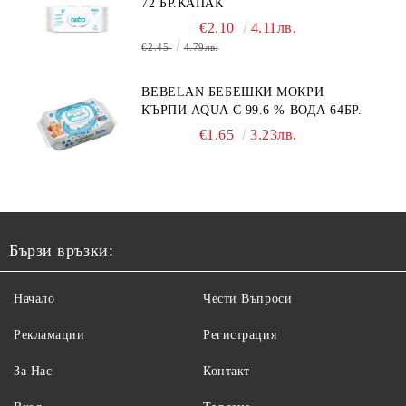
72 БР.КАПАК
€2.10
4.11лв.
€2.45
4.79лв.
BEBELAN БЕБЕШКИ МОКРИ
КЪРПИ AQUA С 99.6 % ВОДА 64БР.
€1.65
3.23лв.
Бързи връзки:
Начало
Чести Въпроси
Рекламации
Регистрация
За Нас
Контакт