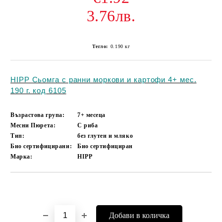
3.76лв.
Тегло:
0.190
кг
HIPP Сьомга с ранни моркови и картофи 4+ мес.
190 г. код 6105
Възрастова група:
7+ месеца
Месни Пюрета:
С риба
Тип:
без глутен и мляко
Био сертифицирани:
Био сертифициран
Марка:
HIPP
Добави в желани