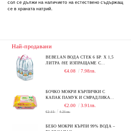
сол се дължи на наличието на естествено съдържащ
се в храната натрий.
Най-продавани
BEBELAN ВОДА СТЕК 6 БР. Х 1,5
ЛИТРА /НЕ ИЗПРАЩАМЕ С
КУРИЕР/
€4.08
7.98лв.
БОЧКО МОКРИ КЪРПИЧКИ С
КАПАК ПАМУК И СМРАДЛИКА
120БР.
€2.00
3.91лв.
€2.15
4.21лв.
БЕБО МОКРИ КЪРПИ 99% ВОДА –