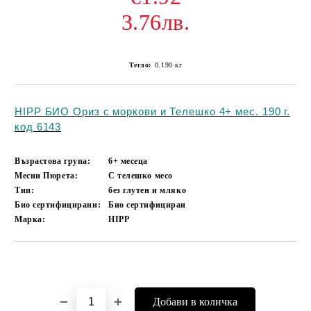
3.76лв.
Тегло:
0.190
кг
HIPP БИО Ориз с моркови и Телешко 4+ мес. 190 г.
код 6143
Възрастова група:
6+ месеца
Месни Пюрета:
С телешко месо
Тип:
без глутен и мляко
Био сертифицирани:
Био сертифициран
Марка:
HIPP
Добави в желани