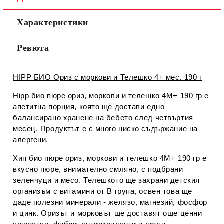
Характеристики
Ревюта
HIPP БИО Ориз с моркови и Телешко 4+ мес. 190 г
Hipp био пюре ориз, моркови и телешко 4М+ 190 гр
е
апетитна порция, която ще достави едно
балансирано хранене на бебето след четвъртия
месец. Продуктът е с много ниско съдържание на
алергени.
Хип био пюре ориз, моркови и телешко 4М+ 190 гр е
вкусно пюре, внимателно смляно, с подбрани
зеленчуци и месо. Телешкото ще захрани детския
организъм с витамини от B група, освен това ще
даде полезни минерали - желязо, магнезий, фосфор
и цинк. Оризът и морковът ще доставят още ценни