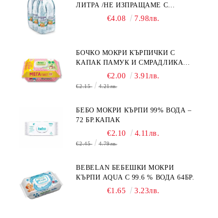
ЛИТРА /НЕ ИЗПРАЩАМЕ С
КУРИЕР/
€4.08
7.98лв.
БОЧКО МОКРИ КЪРПИЧКИ С
КАПАК ПАМУК И СМРАДЛИКА
120БР.
€2.00
3.91лв.
€2.15
4.21лв.
БЕБО МОКРИ КЪРПИ 99% ВОДА –
72 БР.КАПАК
€2.10
4.11лв.
€2.45
4.79лв.
BEBELAN БЕБЕШКИ МОКРИ
КЪРПИ AQUA С 99.6 % ВОДА 64БР.
€1.65
3.23лв.