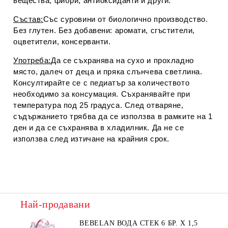
вещества, фибри, антиоксиданти и други.
Състав
:
Със суровини от биологично производство.
Без глутен. Без добавени: аромати, сгъстители,
оцветители, консерванти.
Употреба
:
Да се съхранява на сухо и прохладно
място, далеч от деца и пряка слънчева светлина.
Консултирайте се с педиатър за количеството
необходимо за консумация. Съхранявайте при
температура под 25 градуса. След отваряне,
съдържанието трябва да се използва в рамките на 1
ден и да се съхранява в хладилник. Да не се
използва след изтичане на крайния срок.
Най-продавани
BEBELAN ВОДА СТЕК 6 БР. Х 1,5