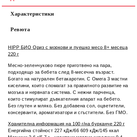
Характеристики
Ревюта
HIPP БИО Ориз с моркови и пуешко месо 8+ месеца
220 г
Месно-зеленчуково пюре приготвено на пара,
подходящо за бебета след 8-месечна възраст.
Богато на натурален бетакаротин. С Омега 3 мастни
киселини, които спомагат за правилното развитие на
мозъка и нервната система. С нежни парченца,
които стимулират дъвкателния апарат на бебето.
Без глутен и мляко. Без добавена сол, оцветители,
консерванти, ароматизатори и сгъстители. Без ГМО.
Хранителна информация на 100 г/на бурканче 220 г
Енергийна стойност 227 кДж/66 609 кДж/145 ккал