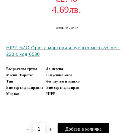
4.69лв.
Тегло:
0.220
кг
HIPP БИО Ориз с моркови и пуешко месо 8+ мес.
220 г. код 6530
Възрастова група:
8+ месеца
Месни Пюрета:
С пуешко месо
Тип:
без глутен и мляко
Био сертифицирани:
Био сертифициран
Марка:
HIPP
Добави в желани