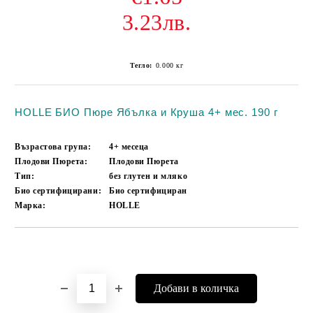
3.23лв.
Тегло:
0.000
кг
HOLLE БИО Пюре Ябълка и Круша 4+ мес. 190 г
Възрастова група:
4+ месеца
Плодови Пюрета:
Плодови Пюрета
Тип:
без глутен и мляко
Био сертифицирани:
Био сертифициран
Марка:
HOLLE
Добави в желани