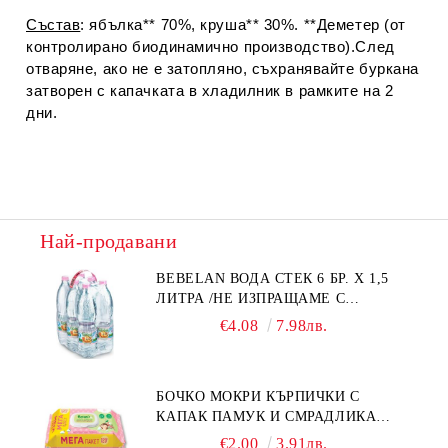
Състав
: ябълка** 70%, круша** 30%. **Деметер (от
контролирано биодинамично производство).След
отваряне, ако не е затопляно, съхранявайте буркана
затворен с капачката в хладилник в рамките на 2
дни.
Най-продавани
BEBELAN ВОДА СТЕК 6 БР. Х 1,5
ЛИТРА /НЕ ИЗПРАЩАМЕ С
КУРИЕР/
€4.08
7.98лв.
БОЧКО МОКРИ КЪРПИЧКИ С
КАПАК ПАМУК И СМРАДЛИКА
120БР.
€2.00
3.91лв.