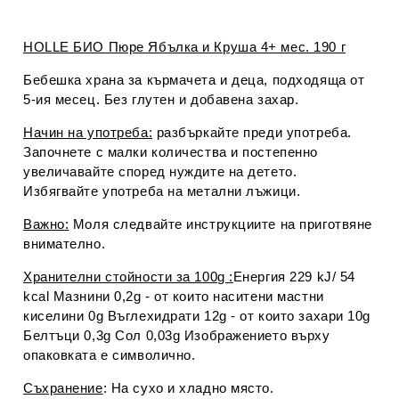
HOLLE БИО Пюре Ябълка и Круша 4+ мес. 190 г
Бебешка храна за кърмачета и деца, подходяща от
5-ия месец. Без глутен и добавена захар.
Начин на употреба:
разбъркайте преди употреба.
Започнете с малки количества и постепенно
увеличавайте според нуждите на детето.
Избягвайте употреба на метални лъжици.
Важно
:
Моля следвайте инструкциите на приготвяне
внимателно.
Хранителни стойности за 100g
:
Енергия 229 kJ/ 54
kcal Мазнини 0,2g - от които наситени мастни
киселини 0g Въглехидрати 12g - от които захари 10g
Белтъци 0,3g Сол 0,03g Изображението върху
опаковката е символично.
Съхранение
:
На сухо и хладно място.