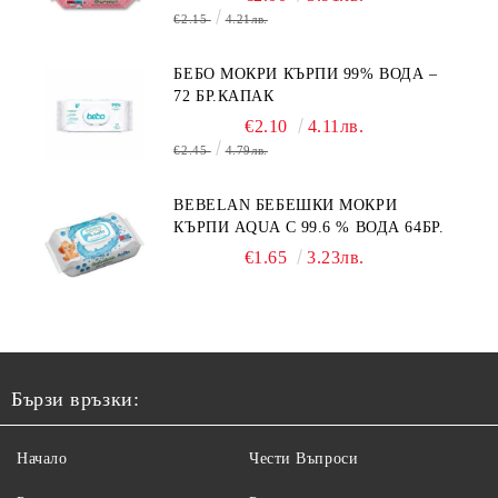
€2.15
4.21лв.
БЕБО МОКРИ КЪРПИ 99% ВОДА –
72 БР.КАПАК
€2.10
4.11лв.
€2.45
4.79лв.
BEBELAN БЕБЕШКИ МОКРИ
КЪРПИ AQUA С 99.6 % ВОДА 64БР.
€1.65
3.23лв.
Бързи връзки:
Начало
Чести Въпроси