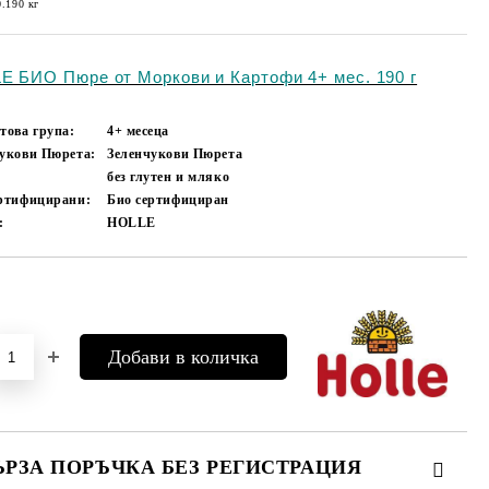
0.190
кг
E БИО Пюре от Моркови и Картофи 4+ мес. 190 г
това група:
4+ месеца
укови Пюрета:
Зеленчукови Пюрета
без глутен и мляко
ертифицирани:
Био сертифициран
:
HOLLE
Добави в желани
ЪРЗА ПОРЪЧКА БЕЗ РЕГИСТРАЦИЯ