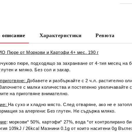
СА
 описание
Характеристики
Ревюта
Ни
О Пюре от Моркови и Картофи 4+ мес. 190 г
чуково пюре, подходящо за захранване от 4-тия месец на б
лутен и мляко. Без сол и захар.
 приготвяне
:
Добавете и разбъркайте с 2 ч.л. растително ол
 Започнете с малки количества и постепенно увеличавайте 
иите на приготвяне внимателно.
ие
:
На сухо и хладно място. След отваряне, ако не е затоп
ормация за алергени: Без глутен. Не съдържа мляко.
ние
: моркови* 50%, картофи* 27%, вода *от контролирано 
гия 109kJ / 26kcal Мазнини 0.1g от които наситени 0g Въгле