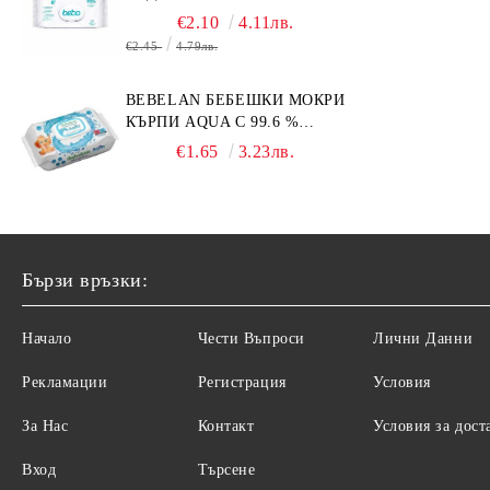
€2.10
4.11лв.
€2.45
4.79лв.
BEBELAN БЕБЕШКИ МОКРИ
КЪРПИ AQUA С 99.6 %
ВОДА 64БР.
€1.65
3.23лв.
Бързи връзки:
Начало
Чести Въпроси
Лични Данни
Рекламации
Регистрация
Условия
За Нас
Контакт
Условия за дост
Вход
Търсене