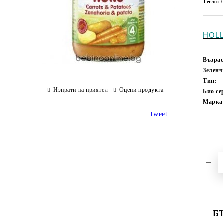
Тегло:
HOLL
Възрас
Зеленч
Тип:
Изпрати на приятел
Оцени продукта
Био с
Марка
Tweet
Б