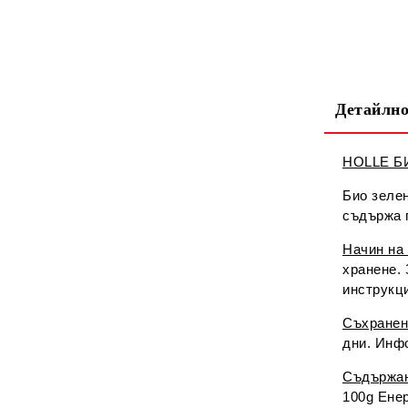
Детайлно
HOLLE БИ
Био зелен
съдържа г
Начин на
хранене.
инструкц
Съхранен
дни. Инф
Съдържа
100g Енер