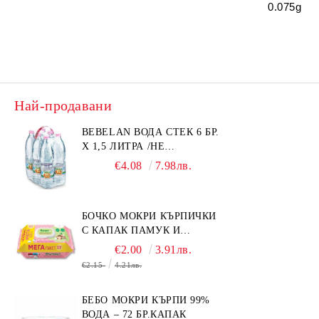
0.075g
Най-продавани
BEBELAN ВОДА СТЕК 6 БР.
Х 1,5 ЛИТРА /НЕ
ИЗПРАЩАМЕ С КУРИЕР/
€4.08
7.98лв.
БОЧКО МОКРИ КЪРПИЧКИ
С КАПАК ПАМУК И
СМРАДЛИКА 120БР.
€2.00
3.91лв.
€2.15
4.21лв.
БЕБО МОКРИ КЪРПИ 99%
ВОДА – 72 БР.КАПАК