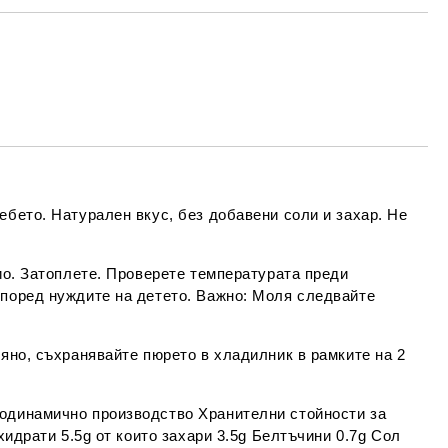
МО ПОПЪЛНЕТЕ 4 ПОЛЕТА
Съгласен съм с
Политиката за лични
данни
е ще се свържем с вас в рамките на работния ден.
ебето. Натурален вкус, без добавени соли и захар. Не
ио. Затоплете. Проверете температурата преди
според нуждите на детето. Важно: Моля следвайте
ляно, съхранявайте пюрето в хладилник в рамките на 2
биодинамично производство Хранителни стойности за
хидрати 5.5g от които захари 3.5g Белтъчини 0.7g Сол