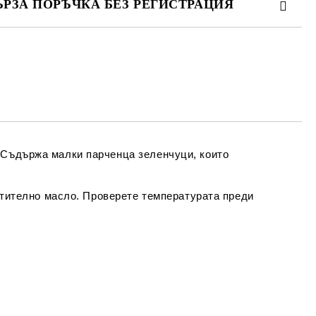
ЪРЗА ПОРЪЧКА БЕЗ РЕГИСТРАЦИЯ
МО ПОПЪЛНЕТЕ 4 ПОЛЕТА
Съгласен съм с
Политиката за лични
данни
е ще се свържем с вас в рамките на работния ден.
. Съдържа малки парченца зеленчуци, които
астително масло. Проверете температурата преди