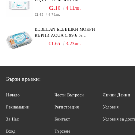
€2.10
4.11лв.
€2.45
4.79лв.
BEBELAN БЕБЕШКИ МОКРИ
КЪРПИ AQUA С 99.6 %
ВОДА 64БР.
€1.65
3.23лв.
Бързи връзки:
Начало
Чести Въпроси
Лични Данни
Рекламации
Регистрация
Условия
За Нас
Контакт
Условия за дост
Вход
Търсене