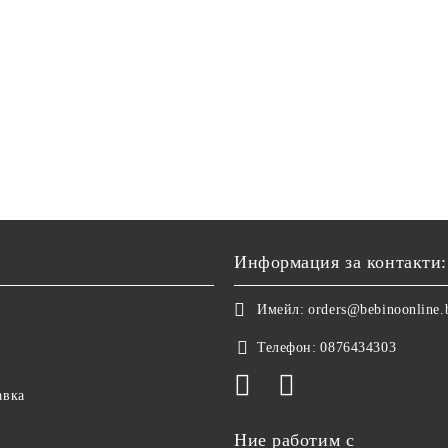
Информация за контакти:
Имейл:
orders@bebinoonline.
Телефон:
0876434303
авка
Ние работим с