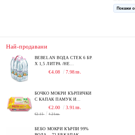
Покажи 
Въглехидр
Белтъци 
Натрий 0
Съхранен
Най-продавани
до 2 дни
BEBELAN ВОДА СТЕК 6 БР.
Тип
;: Дем
Х 1,5 ЛИТРА /НЕ
ИЗПРАЩАМЕ С КУРИЕР/
€4.08
7.98лв.
Нетно ко
Състав :
м
нишесте*
БОЧКО МОКРИ КЪРПИЧКИ
С КАПАК ПАМУК И
Държава 
СМРАДЛИКА 120БР.
€2.00
3.91лв.
Страна н
€2.15
4.21лв.
БЕБО МОКРИ КЪРПИ 99%
ВОДА – 72 БР.КАПАК