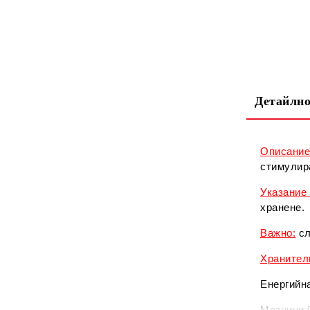
Детайлно
Описани
стимулир
Указание 
хранене.
Важно:
сл
Хранител
Енергийна
Мазнини 0