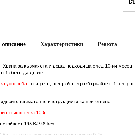
Б
СА
 описание
Характеристики
Ревюта
Ни
е
:Храна за кърмачета и деца, подходяща след 10-ия месец
ат бебето да дъвче.
за употреба:
отворете, подгрейте и разбъркайте с 1 ч.л. р
едвайте внимателно инструкциите за приготвяне.
ни стойности за 100g
:
 стойност 195 KJ/46 kcal
,6g - от които наситени мастни киселини 0,2g