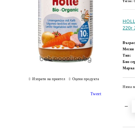
Тегло:
HOLL
220г
Възрас
Месни
Тип:
Био с
Марка
Изпрати на приятел
Оцени продукта
Няма н
Tweet