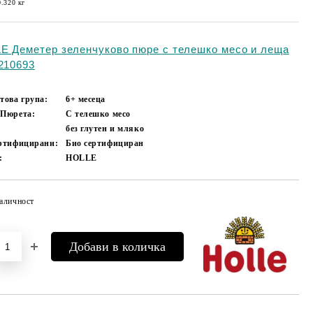
0.320
кг
E Деметер зеленчуково пюре с телешко месо и леща
 210693
това група:
6+ месеца
 Пюрета:
С телешко месо
без глутен и мляко
ертифицирани:
Био сертифициран
:
HOLLE
аличност
Добави в желани