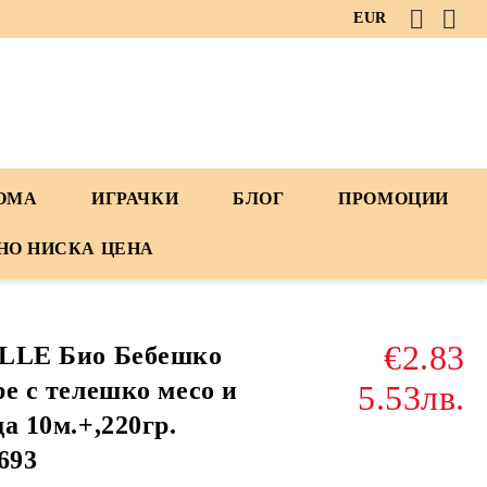
EUR
ДОМА
ИГРАЧКИ
БЛОГ
ПРОМОЦИИ
НО НИСКА ЦЕНА
€2.83
LLE Био Бебешко
е с телешко месо и
5.53лв.
а 10м.+,220гр.
693