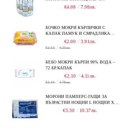
КУРИЕР/
€4.08
7.98лв.
БОЧКО МОКРИ КЪРПИЧКИ С
КАПАК ПАМУК И СМРАДЛИКА
120БР.
€2.00
3.91лв.
€2.15
4.21лв.
БЕБО МОКРИ КЪРПИ 99% ВОДА –
72 БР.КАПАК
€2.10
4.11лв.
€2.45
4.79лв.
МОРОНИ ПАМПЕРС-ГАЩИ ЗА
ВЪЗРАСТНИ НОЩНИ L НОЩНИ X
10БР.
€5.30
10.37лв.