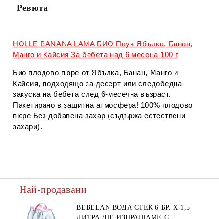
Ревюта
HOLLE BANANA LAMA БИО Пауч Ябълка, Банан,
Манго и Кайсия За бебета над 6 месеца 100 г
Био плодово пюре от Ябълка, Банан, Манго и
Кайсия, подходящо за десерт или следобедна
закуска на бебета след 6-месечна възраст.
Пакетирано в защитна атмосфера! 100% плодово
пюре Без добавена захар (съдържа естествени
захари).
Най-продавани
BEBELAN ВОДА СТЕК 6 БР. Х 1,5
ЛИТРА /НЕ ИЗПРАЩАМЕ С