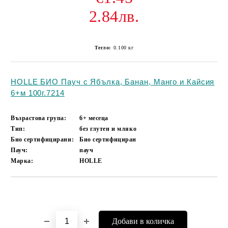
2.84лв.
Тегло:
0.100
кг
HOLLE БИО Пауч с Ябълка, Банан, Манго и Кайсия
6+м 100г.7214
Възрастова група:
6+ месеца
Тип:
без глутен и мляко
Био сертифицирани:
Био сертифициран
Пауч:
пауч
Марка:
HOLLE
Добави в желани