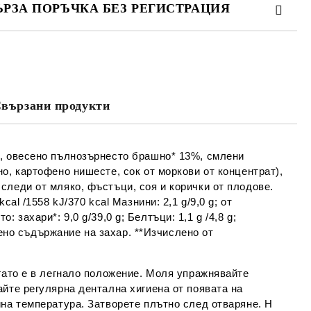
ЪРЗА ПОРЪЧКА БЕЗ РЕГИСТРАЦИЯ
МО ПОПЪЛНЕТЕ 4 ПОЛЕТА
вързани продукти
Съгласен съм с
Политиката за лични
данни
е ще се свържем с вас в рамките на работния ден.
%, овесено пълнозърнесто брашно* 13%, смлени
о, картофено нишесте, сок от моркови от концентрат),
следи от мляко, фъстъци, соя и корички от плодове.
cal /1558 kJ/370 kcal Мазнини: 2,1 g/9,0 g; от
о: захари*: 9,0 g/39,0 g; Белтъци: 1,1 g /4,8 g;
твено съдържание на захар. **Изчислено от
гато е в легнало положение. Моля упражнявайте
йте регулярна дентална хигиена от появата на
йна температура. Затворете плътно след отваряне. Н