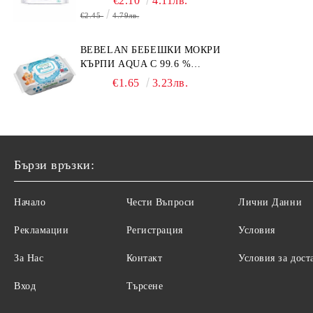
€2.10
4.11лв.
€2.45
4.79лв.
BEBELAN БЕБЕШКИ МОКРИ
КЪРПИ AQUA С 99.6 %
ВОДА 64БР.
€1.65
3.23лв.
Бързи връзки:
Начало
Чести Въпроси
Лични Данни
Рекламации
Регистрация
Условия
За Нас
Контакт
Условия за дост
Вход
Търсене