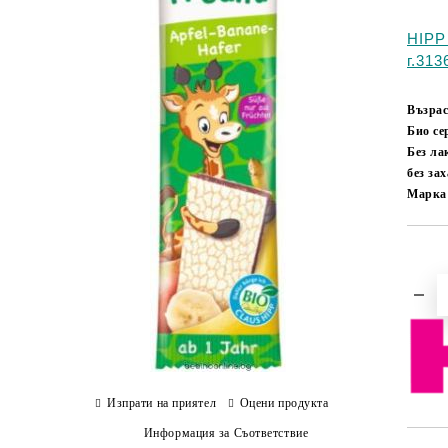
HIPP
г.313
Възрас
Био с
Без ла
без за
Марка
Изпрати на приятел
Оцени продукта
Информация за Съответствие