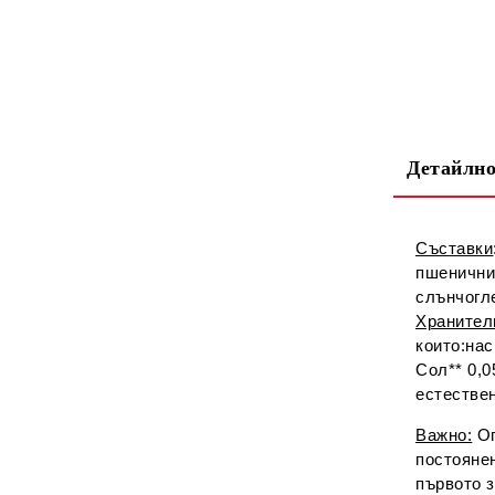
Детайлно
Съставки
пшенични 
слънчогл
Хранител
които:наси
Сол** 0,0
естестве
Важно:
Оп
постоянен
първото 