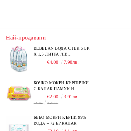
Най-продавани
BEBELAN ВОДА СТЕК 6 БР.
Х 1,5 ЛИТРА /НЕ
ИЗПРАЩАМЕ С КУРИЕР/
€4.08
7.98лв.
БОЧКО МОКРИ КЪРПИЧКИ
С КАПАК ПАМУК И
СМРАДЛИКА 120БР.
€2.00
3.91лв.
€2.15
4.21лв.
БЕБО МОКРИ КЪРПИ 99%
ВОДА – 72 БР.КАПАК