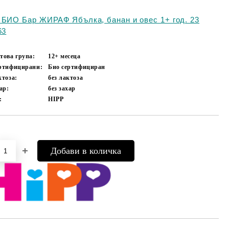
 БИО Бар ЖИРАФ Ябълка, банан и овес 1+ год. 23
63
това група:
12+ месеца
ертифицирани:
Био сертифициран
ктоза:
без лактоза
хар:
без захар
:
HIPP
Добави в желани