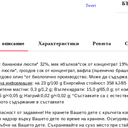
Б
Tweet
СА
 описание
Характеристики
Ревюта
С
Ни
: бананови люспи* 32%, мек ябълков*сок от концентрат 19
люспи*, гроздов сок от концентрат, вафла (пшенично брашн
едово олио *от биологично производство. Може да съдържа 
на информация
: на 23 g/100 g Енергийна стойност 358 kJ/85 k
тени мастни: 0,3 g/1,2 g; Въглехидрати: 15,0 g/65,0 g; от коит
5 g/<0,05 g; Натрий:0,02 g/<0,02 g; *Съставките са с естес
ното съдържание в съставките
асност от задавяне! Не хранете Вашето дете с кръгчета ко
 надзор върху Вашето дете по време на хранене. Осигурява
зъбче на Вашето дете. Съхранявайте на сухо място при ста