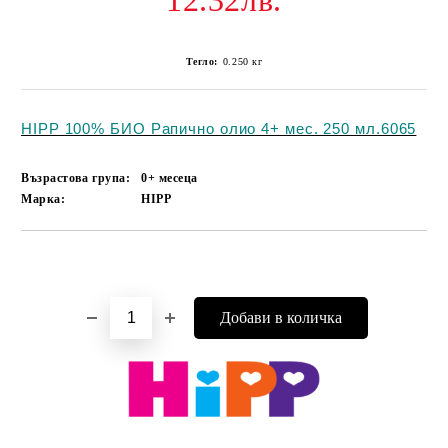
12.32лв.
Тегло:
0.250
кг
HIPP 100% БИО Рапично олио 4+ мес. 250 мл.6065
Възрастова група:
0+ месеца
Марка:
HIPP
Добави в желани