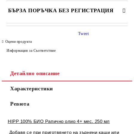
БЪРЗА ПОРЪЧКА БЕЗ РЕГИСТРАЦИЯ
САМО ПОПЪЛНЕТЕ 4 ПОЛЕТА
Tweet
Оцени продукта
Информация за Съответствие
Детайлно описание
Съгласен съм с
Политиката за лични данни
Характеристики
Ние ще се свържем с вас в рамките на работния ден.
Ревюта
HIPP 100% БИО Рапично олио 4+ мес. 250 мл
Добавя се при приготвянето на зърнени каши или