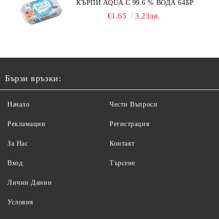
КЪРПИ AQUA С 99.6 % ВОДА 64БР.
€1.65
3.23лв.
Бързи връзки:
Начало
Чести Въпроси
Рекламации
Регистрация
За Нас
Контакт
Вход
Търсене
Лични Данни
Условия