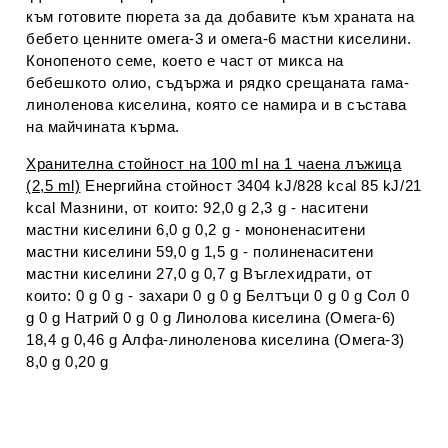
към готовите пюрета за да добавите към храната на
бебето ценните омега-3 и омега-6 мастни киселини.
Конопеното семе, което е част от микса на
бебешкото олио, съдържа и рядко срещаната гама-
линоленова киселина, която се намира и в състава
на майчината кърма.
Хранителна стойност на 100 ml на 1 чаена лъжица
(2,5 ml)
Енергийна стойност 3404 kJ/828 kcal 85 kJ/21
kcal Мазнини, от които: 92,0 g 2,3 g - наситени
мастни киселини 6,0 g 0,2 g - мононенаситени
мастни киселини 59,0 g 1,5 g - полиненаситени
мастни киселини 27,0 g 0,7 g Въглехидрати, от
които: 0 g 0 g - захари 0 g 0 g Белтъци 0 g 0 g Сол 0
g 0 g Натрий 0 g 0 g Линолова киселина (Омега-6)
18,4 g 0,46 g Алфа-линоленова киселина (Омега-3)
8,0 g 0,20 g