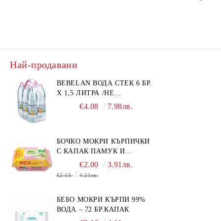
Най-продавани
BEBELAN ВОДА СТЕК 6 БР.
Х 1,5 ЛИТРА /НЕ
ИЗПРАЩАМЕ С КУРИЕР/
€4.08
7.98лв.
БОЧКО МОКРИ КЪРПИЧКИ
С КАПАК ПАМУК И
СМРАДЛИКА 120БР.
€2.00
3.91лв.
€2.15
4.21лв.
БЕБО МОКРИ КЪРПИ 99%
ВОДА – 72 БР.КАПАК