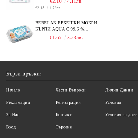
€2.10
4.11лв.
€2.45
4.79лв.
BEBELAN БЕБЕШКИ МОКРИ
КЪРПИ AQUA С 99.6 %
ВОДА 64БР.
€1.65
3.23лв.
Бързи връзки:
Начало
Чести Въпроси
Лични Данни
Рекламации
Регистрация
Условия
За Нас
Контакт
Условия за дост
Вход
Търсене