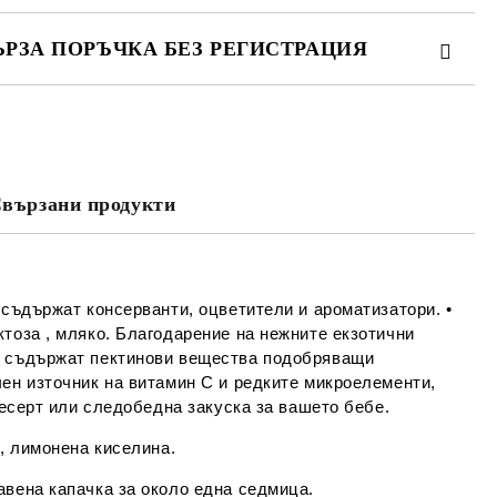
ЪРЗА ПОРЪЧКА БЕЗ РЕГИСТРАЦИЯ
МО ПОПЪЛНЕТЕ 4 ПОЛЕТА
вързани продукти
Съгласен съм с
Политиката за лични
данни
е ще се свържем с вас в рамките на работния ден.
съдържат консерванти, оцветители и ароматизатори. •
тоза , мляко. Благодарение на нежните екзотични
е съдържат пектинови вещества подобряващи
чен източник на витамин С и редките микроелементи,
десерт или следобедна закуска за вашето бебе.
С, лимонена киселина.
авена капачка за около една седмица.