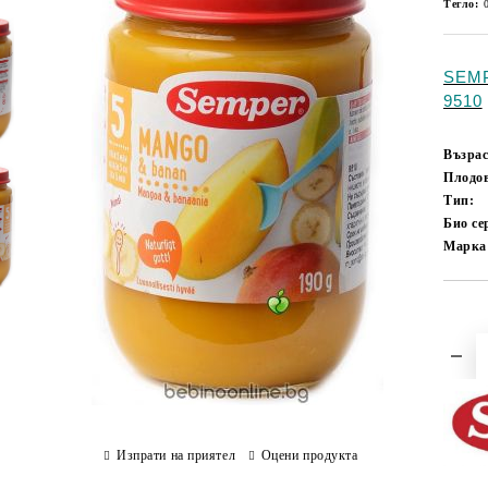
Тегло:
SEMP
9510
Възрас
Плодо
Тип:
Био с
Марка
Изпрати на приятел
Оцени продукта