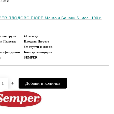
0.190
кг
ER ПЛОДОВО ПЮРЕ Манго и Банани 5+мес. 190 г.
това група:
4+ месеца
ви Пюрета:
Плодови Пюрета
без глутен и мляко
ертифицирани:
Био сертифициран
:
SEMPER
Добави в желани