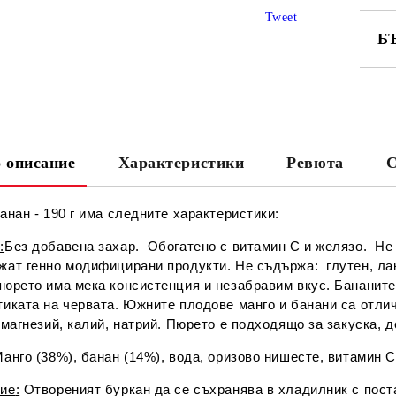
Tweet
Б
СА
 описание
Характеристики
Ревюта
С
Ни
анан - 190 г има следните характеристики:
:
Без добавена захар. Обогатено с витамин С и желязо. Не 
жат генно модифицирани продукти. Не съдържа: глутен, лак
пюрето има мека консистенция и незабравим вкус. Бананит
тиката на червата. Южните плодове манго и банани са отли
 магнезий, калий, натрий. Пюрето е подходящо за закуска, 
Манго (38%), банан (14%), вода, оризово нишесте, витамин 
ие
:
Отвореният буркан да се съхранява в хладилник с пост