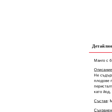
Детайлно
Манго с б
Описание
Не съдър
плодове 
перистал
като йод,
Състав
: 
Съхранен