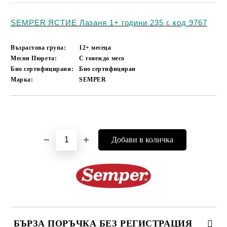
SEMPER ЯСТИЕ Лазаня 1+ години 235 г. код 9767
Възрастова група:
12+ месеца
Месни Пюрета:
С говеждо месо
Био сертифицирани:
Био сертифициран
Марка:
SEMPER
Добави в желани
БЪРЗА ПОРЪЧКА БЕЗ РЕГИСТРАЦИЯ