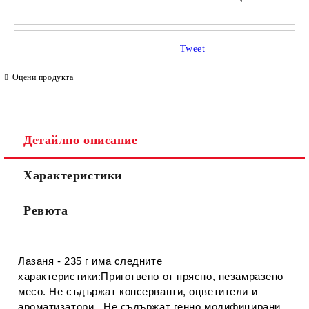
САМО ПОПЪЛНЕТЕ 4 ПОЛЕТА
Tweet
Оцени продукта
Детайлно описание
Съгласен съм с
Политиката за лични данни
Характеристики
Ние ще се свържем с вас в рамките на работния ден.
Ревюта
Лазаня - 235 г има следните
характеристики:
Приготвено от прясно, незамразено
месо. Не съдържат консерванти, оцветители и
ароматизатори. Не съдържат генно модифицирани