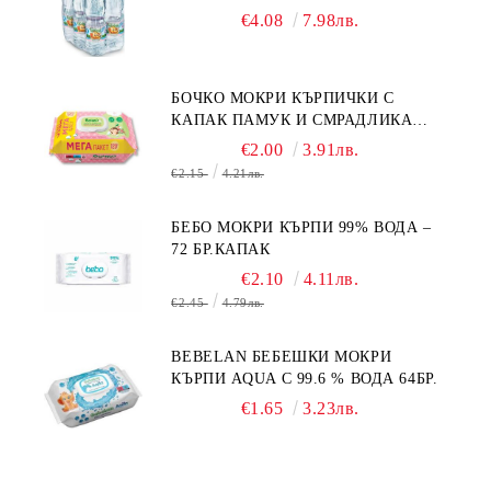
КУРИЕР/
€4.08
7.98лв.
БОЧКО МОКРИ КЪРПИЧКИ С
КАПАК ПАМУК И СМРАДЛИКА
120БР.
€2.00
3.91лв.
€2.15
4.21лв.
БЕБО МОКРИ КЪРПИ 99% ВОДА –
72 БР.КАПАК
€2.10
4.11лв.
€2.45
4.79лв.
BEBELAN БЕБЕШКИ МОКРИ
КЪРПИ AQUA С 99.6 % ВОДА 64БР.
€1.65
3.23лв.