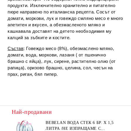
продукти. Изключително хранително и питателно
пюре направено по италианска рецепта. Сосът от
домати, моркови, лук и говеждо смляно месо е много
апетитен и вкусен, а обезмасленото мляко и
кашкавала доставят на детето необходимия му
калций за зъбките и костите.
Състав
: Говеждо месо (8%), обезмаслено мляко,
домати, вода, моркови, лазаня ( от пшенично
брашно с яйца), лук, сирене, растително олио (от
рапица), оризово брашно, целина, сол, чесън на
прах, риган, бял пипер.
Най-продавани
BEBELAN ВОДА СТЕК 6 БР. Х 1,5
ЛИТРА /НЕ ИЗПРАЩАМЕ С