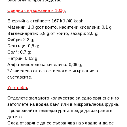
Средно съдържание в 100g
.
Енергийна стойност: 167 kJ /40 kcal;
Мазнини: 1,0 g;от които, наситени киселини: 0,1 g;
Въглехидрати: 5,8 g;от които, захари: 3,0 g;
Фибри: 2,2 g;
Белтъци: 0,8 g;
Сол*: 0,7 g;
Натрий: 0,03 g;
Алфа-линоленова киселина: 0,06 g;
*Изчислено от естественото съдържание в
съставките.
Употреба
:
Отделете желаното количество за едно хранене и го
затоплете на водна баня или в микровълнова фурна.
Проверявайте температурата преди да захраните
детето.
След отваряне да се съхранява на хладно и да се