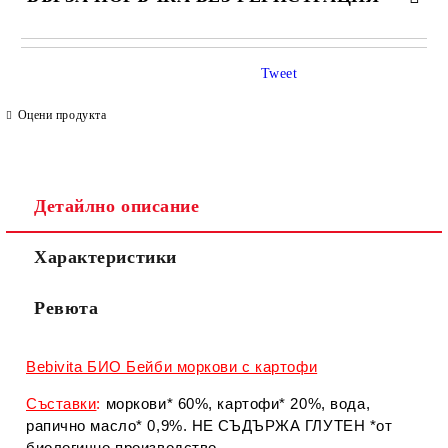
САМО ПОПЪЛНЕТЕ 4 ПОЛЕТА
Tweet
Оцени продукта
Детайлно описание
Съгласен съм с
Политиката за лични данни
Характеристики
Ние ще се свържем с вас в рамките на работния ден.
Ревюта
Bebivita БИО Бейби моркови с картофи
Съставки
:
моркови* 60%, картофи* 20%, вода,
рапично масло* 0,9%. НЕ СЪДЪРЖА ГЛУТЕН *от
биологично производство