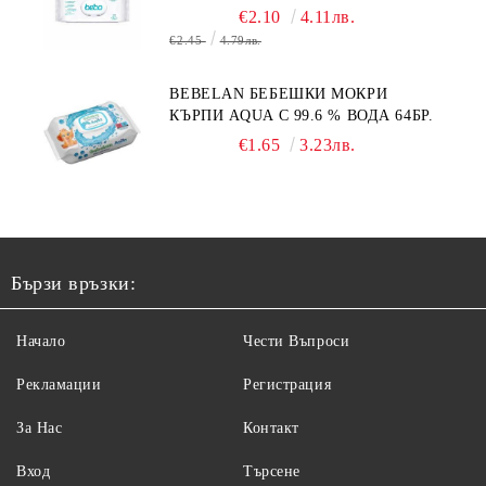
€2.10
4.11лв.
€2.45
4.79лв.
BEBELAN БЕБЕШКИ МОКРИ
КЪРПИ AQUA С 99.6 % ВОДА 64БР.
€1.65
3.23лв.
Бързи връзки:
Начало
Чести Въпроси
Рекламации
Регистрация
За Нас
Контакт
Вход
Търсене