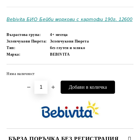
Bebivita БИО Бейби моркови с картофи 190г. 12600
Възрастова група:
4+ месеца
Зеленчукови Пюрета:
Зеленчукови Пюрета
Тип:
без глутен и мляко
Марка:
BEBIVITA
Няма наличност
Добави в желани
БЪРЗА ПОРЪЧКА БЕЗ РЕГИСТРАЦИЯ