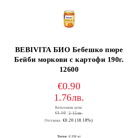
BEBIVITA БИО Бебешко пюре
Бейби моркови с картофи 190г.
12600
€0.90
1.76лв.
Каталожна цена:
€1.10
2.15лв.
€0.20 (18.18%)
Отстъпка:
Тегло:
0.350
кг