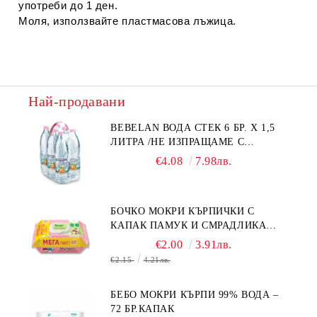
употреби до 1 ден.
Моля, използвайте пластмасова лъжица.
Най-продавани
BEBELAN ВОДА СТЕК 6 БР. Х 1,5
ЛИТРА /НЕ ИЗПРАЩАМЕ С
КУРИЕР/
€4.08
7.98лв.
БОЧКО МОКРИ КЪРПИЧКИ С
КАПАК ПАМУК И СМРАДЛИКА
120БР.
€2.00
3.91лв.
€2.15
4.21лв.
БЕБО МОКРИ КЪРПИ 99% ВОДА –
72 БР.КАПАК