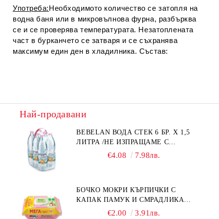
Употреба
:
Необходимото количество се затопля на
водна баня или в микровълнова фурна, разбърква
се и се проверява температурата. Незатоплената
част в бурканчето се затваря и се съхранява
максимум един ден в хладилника. Състав:
Най-продавани
BEBELAN ВОДА СТЕК 6 БР. Х 1,5
ЛИТРА /НЕ ИЗПРАЩАМЕ С
КУРИЕР/
€4.08
7.98лв.
БОЧКО МОКРИ КЪРПИЧКИ С
КАПАК ПАМУК И СМРАДЛИКА
120БР.
€2.00
3.91лв.