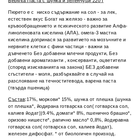
Bebivita Паста с шунка и зеленчуци 220 г
Пюрето е с ниско съдържание на сол - за лек,
естествен вкус Богат на желязо - важно за
кръвообращението и психическото развитие Алфа-
линоленовата киселина (АЛА), омега-3 мастна
киселина допринася за развитието на мозъчните и
нервните клетки с фини частици - важни за
дъвченето Без добавени млечни продукти, Без
добавени ароматизанти , консерванти, оцветители
(според изискванията на закона) БЕЗ добавени
сгъстители - моля, разбърквайте в случай на
разслояване на течноститевода, варена паста
(твърда пшеница)
Състав
:17%, моркови* 15%, шунка от плешка (шунка
от плешка*, йодирана готварска сол( готварска сол,
калиев йодат))9.4%, домати* 8%, пшенично брашно*,
оризово нишесте*, рапично масло* 0,8%, йодиравна
готварска сол( готварска сол, калиев йодат),
железен дифосфат. * от биологичен произход.