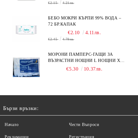
€2.15
4.21лв.
БЕБО МОКРИ КЪРПИ 99% ВОДА –
72 БР.КАПАК
€2.10
4.11лв.
€2.45
4.79лв.
МОРОНИ ПАМПЕРС-ГАЩИ ЗА
ВЪЗРАСТНИ НОЩНИ L НОЩНИ X
10БР.
€5.30
10.37лв.
Бързи връзки:
Начало
Чести Въпроси
Рекламации
Регистрация