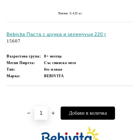
Тегло:
0.420
кг
Bebivita Паста с шунка и зеленчуци 220 г
15607
Възрастова група:
8+ месеца
Месни Пюрета:
Със свинско месо
Тип:
без мляко
Марка:
BEBIVITA
Добави в желани