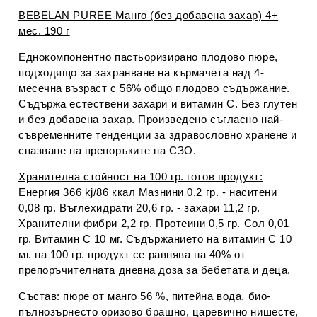
BEBELAN PUREE Манго (без добавена захар) 4+
мес. 190 г
Еднокомпонентно пастьоризирано плодово пюре,
подходящо за захранване на кърмачета над 4-
месечна възраст с 56% общо плодово съдържание.
Съдържа естествени захари и витамин С. Без глутен
и без добавена захар. Произведено съгласно най-
съвременните тенденции за здравословно хранене и
спазване на препоръките на СЗО.
Хранителна стойност на 100 гр. готов продукт:
Енергия 366 kj/86 ккал Мазнини 0,2 гр. - наситени
0,08 гр. Въглехидрати 20,6 гр. - захари 11,2 гр.
Хранителни фибри 2,2 гр. Протеини 0,5 гр. Сол 0,01
гр. Витамин С 10 мг. Съдържанието на витамин С 10
мг. на 100 гр. продукт се равнява на 40% от
препоръчителната дневна доза за бебетата и деца.
Състав: п
юре от манго 56 %, питейна вода, био-
пълнозърнесто оризово брашно, царевично нишесте,