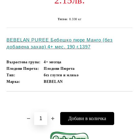
2.15лв.
Тегло:
0.330
кг
BEBELAN PUREE Бебешко пюре Манго (без
добавена захар) 4+ мес. 190 г.1397
Възрастова група:
4+ месеца
Плодови Пюрета:
Плодови Пюрета
Тип:
без глутен и мляко
Марка:
BEBELAN
Добави в желани