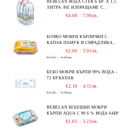
BEBELAN ВОДА СТЕК 6 БР. Х 1,5
ЛИТРА /НЕ ИЗПРАЩАМЕ С
КУРИЕР/
€4.08
7.98лв.
БОЧКО МОКРИ КЪРПИЧКИ С
КАПАК ПАМУК И СМРАДЛИКА
120БР.
€2.00
3.91лв.
€2.15
4.21лв.
БЕБО МОКРИ КЪРПИ 99% ВОДА –
72 БР.КАПАК
€2.10
4.11лв.
€2.45
4.79лв.
BEBELAN БЕБЕШКИ МОКРИ
КЪРПИ AQUA С 99.6 % ВОДА 64БР.
€1.65
3.23лв.