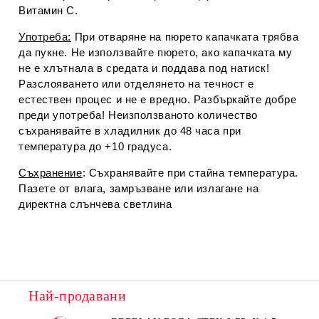
Витамин С.
Употреба
:
При отваряне на пюрето капачката трябва
да пукне. Не използвайте пюрето, ако капачката му
не е хлътнала в средата и поддава под натиск!
Разслояването или отделянето на течност е
естествен процес и не е вредно. Разбъркайте добре
преди употреба! Неизползваното количество
съхранявайте в хладилник до 48 часа при
температура до +10 градуса.
Съхранение
: Съхранявайте при стайна температура.
Пазете от влага, замръзване или излагане на
директна слънчева светлина
Най-продавани