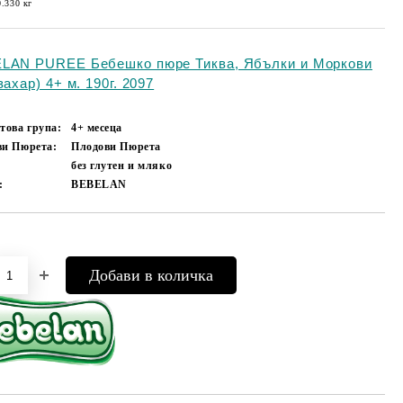
0.330
кг
LAN PUREE Бебешко пюре Тиква, Ябълки и Моркови
захар) 4+ м. 190г. 2097
това група:
4+ месеца
ви Пюрета:
Плодови Пюрета
без глутен и мляко
:
BEBELAN
Добави в желани