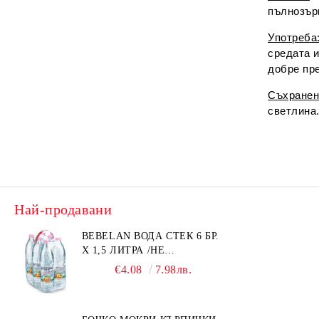
пълнозър
Употреба
средата и
добре пр
Съхранен
светлина
Най-продавани
BEBELAN ВОДА СТЕК 6 БР.
Х 1,5 ЛИТРА /НЕ
ИЗПРАЩАМЕ С КУРИЕР/
€4.08
7.98лв.