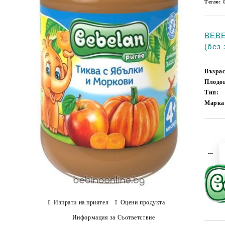
Тегло:
BEBE
(без 
Възрас
Плодо
Тип:
Марка
Изпрати на приятел
Оцени продукта
Информация за Съответствие