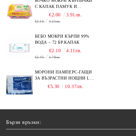
БОЧКО МОКРИ КЪРПИЧКИ
С КАПАК ПАМУК И
СМРАДЛИКА 120БР.
€2.00
3.91лв.
€2.15
4.21лв.
БЕБО МОКРИ КЪРПИ 99%
ВОДА – 72 БР.КАПАК
€2.10
4.11лв.
€2.45
4.79лв.
МОРОНИ ПАМПЕРС-ГАЩИ
ЗА ВЪЗРАСТНИ НОЩНИ L
НОЩНИ X 10БР.
€5.30
10.37лв.
Бързи връзки: