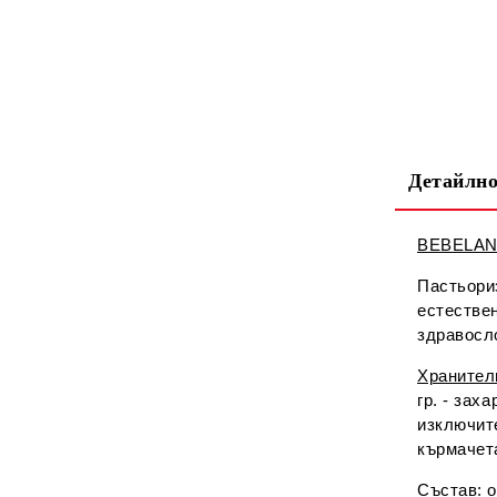
Детайлно
BEBELAN 
Пастьори
естествен
здравосл
Хранителн
гр. - зах
изключит
кърмачет
Състав:
о