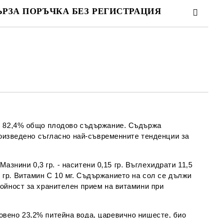
ЪРЗА ПОРЪЧКА БЕЗ РЕГИСТРАЦИЯ
МО ПОПЪЛНЕТЕ 4 ПОЛЕТА
Съгласен съм с
Политиката за лични
данни
е ще се свържем с вас в рамките на работния ден.
 с 82,4% общо плодово съдържание. Съдържа
роизведено съгласно най-съвременните тенденции за
Мазнини 0,3 гр. - наситени 0,15 гр. Въглехидрати 11,5
,06 гр. Витамин С 10 мг. Съдържанието на сол се дължи
ойност за хранителен прием на витамини при
вено 23,2% питейна вода, царевично нишесте, био