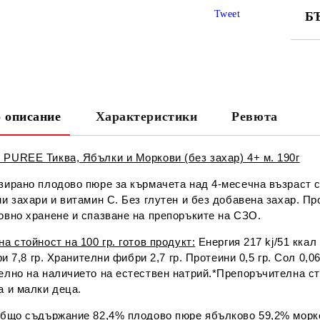
Tweet
Б
СА
 описание
Характеристики
Ревюта
Ни
PUREE Тиква, Ябълки и Моркови (без захар) 4+ м. 190г
зирано плодово пюре за кърмачета над 4-месечна възраст
и захари и витамин С. Без глутен и без добавена захар. П
овно хранене и спазване на препоръките на СЗО.
а стойност на 100 гр. готов продукт:
Енергия 217 kj/51 ккал 
ари 7,8 гр. Хранителни фибри 2,7 гр. Протеини 0,5 гр. Сол 0
елно на наличието на естествен натрий.*Препоръчителна ст
а и малки деца.
бщо съдържание 82,4% плодово пюре ябълково 59,2% морко