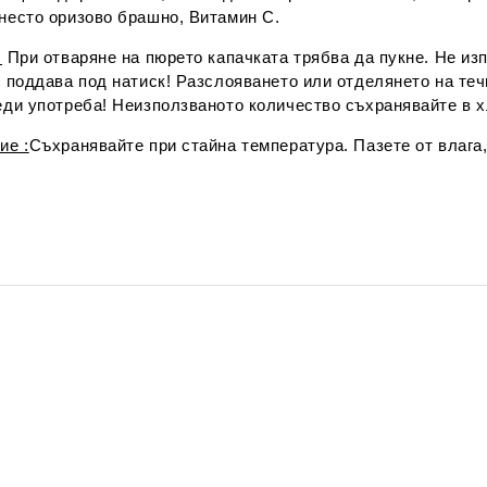
несто оризово брашно, Витамин С.
:
При отваряне на пюрето капачката трябва да пукне. Не изп
 поддава под натиск! Разслояването или отделянето на теч
еди употреба! Неизползваното количество съхранявайте в х
ие :
Съхранявайте при стайна температура. Пазете от влага
.