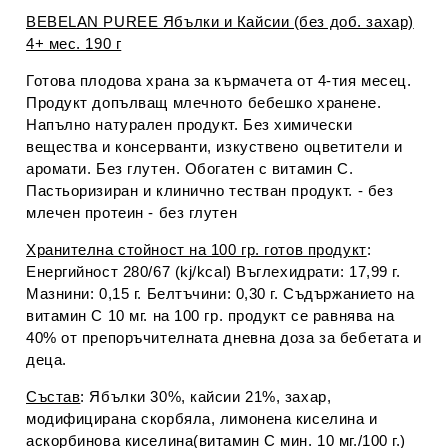
BEBELAN PUREE Ябълки и Кайсии (без доб. захар)
4+ мес. 190 г
Готова плодова храна за кърмачета от 4-тия месец.
Продукт допълващ млечното бебешко хранене.
Напълно натурален продукт. Без химически
вещества и консерванти, изкуствено оцветители и
аромати. Без глутен. Обогатен с витамин C.
Пастьоризиран и клинично тестван продукт. - без
млечен протеин - без глутен
Хранителна стойност на 100 гр. готов продукт
:
Енергийност 280/67 (kj/kcal) Въглехидрати: 17,99 г.
Мазнини: 0,15 г. Белтъчини: 0,30 г. Съдържанието на
витамин С 10 мг. на 100 гр. продукт се равнява на
40% от препоръчителната дневна доза за бебетата и
деца.
Състав
: Ябълки 30%, кайсии 21%, захар,
модифицирана скорбяла, лимонена киселина и
аскорбинова киселина(витамин С мин. 10 мг./100 г.)