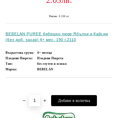
2.05лв.
Тегло:
0.330
кг
BEBELAN PUREE бебешко пюре Ябълки и Кайсии
(без доб. захар) 4+ мес. 190 г.2110
Възрастова група:
4+ месеца
Плодови Пюрета:
Плодови Пюрета
Тип:
без глутен и мляко
Марка:
BEBELAN
Добави в желани