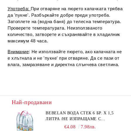
Употреба:
При отваряне на пюрето капачката трябва
да 'пукне'. Разбъркайте добре преди употреба.
Затоплете на (водна баня) до телесна температура.
Проверете температурата. Неизползваното
количество, затворете и съхранявайте в хладилник
максимум 48 часа.
Внимание
: Не използвайте пюрето, ако капачката не
е хлътнала и не 'пукне' при отваряне. Да се пази от
влага, замразяване и директна слънчева светлина.
Най-продавани
BEBELAN ВОДА СТЕК 6 БР. Х 1,5
ЛИТРА /НЕ ИЗПРАЩАМЕ С
КУРИЕР/
€4.08
7.98лв.