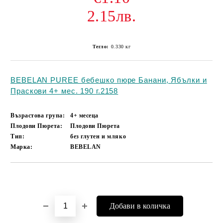
2.15лв.
Тегло:
0.330
кг
BEBELAN PUREE бебешко пюре Банани, Ябълки и
Праскови 4+ мес. 190 г.2158
Възрастова група:
4+ месеца
Плодови Пюрета:
Плодови Пюрета
Тип:
без глутен и мляко
Марка:
BEBELAN
Добави в желани