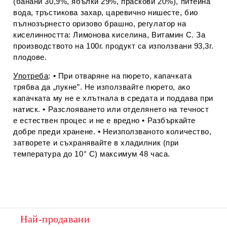
(банани 30,9%, ябълки 29%, праскови 20%), питейна
вода, тръстикова захар, царевично нишесте, био
пълнозърнесто оризово брашно, регулатор на
киселинността: Лимонова киселина, Витамин С. За
производството на 100г. продукт са използвани 93,3г.
плодове.
Употреба
: • При отваряне на пюрето, капачката
трябва да „пукне”. Не използвайте пюрето, ако
капачката му не е хлътнала в средата и поддава при
натиск. • Разслояването или отделянето на течност
е естествен процес и не е вредно • Разбъркайте
добре преди хранене. • Неизползваното количество,
затворете и съхранявайте в хладилник (при
температура до 10° С) максимум 48 часа.
Най-продавани