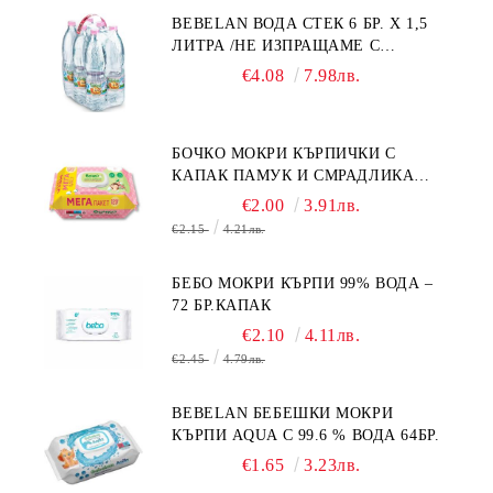
BEBELAN ВОДА СТЕК 6 БР. Х 1,5
ЛИТРА /НЕ ИЗПРАЩАМЕ С
КУРИЕР/
€4.08
7.98лв.
БОЧКО МОКРИ КЪРПИЧКИ С
КАПАК ПАМУК И СМРАДЛИКА
120БР.
€2.00
3.91лв.
€2.15
4.21лв.
БЕБО МОКРИ КЪРПИ 99% ВОДА –
72 БР.КАПАК
€2.10
4.11лв.
€2.45
4.79лв.
BEBELAN БЕБЕШКИ МОКРИ
КЪРПИ AQUA С 99.6 % ВОДА 64БР.
€1.65
3.23лв.