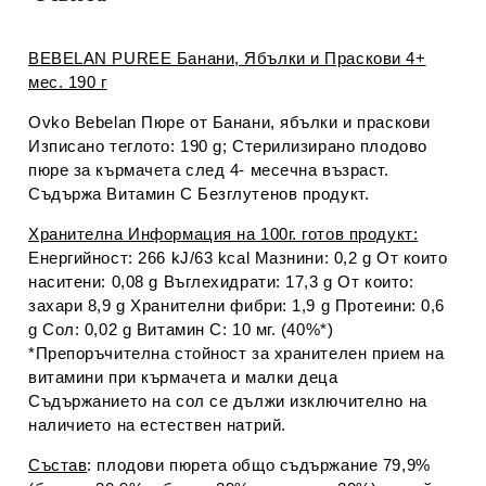
BEBELAN PUREE Банани, Ябълки и Праскови 4+
мес. 190 г
Ovko Bebelan Пюре от Банани, ябълки и праскови
Изписано теглото: 190 g; Стерилизирано плодово
пюре за кърмачета след 4- месечна възраст.
Съдържа Витамин С Безглутенов продукт.
Хранителна Информация на 100г. готов продукт:
Енергийност: 266 kJ/63 kcal Мазнини: 0,2 g От които
наситени: 0,08 g Въглехидрати: 17,3 g От които:
захари 8,9 g Хранителни фибри: 1,9 g Протеини: 0,6
g Сол: 0,02 g Витамин С: 10 мг. (40%*)
*Препоръчителна стойност за хранителен прием на
витамини при кърмачета и малки деца
Съдържанието на сол се дължи изключително на
наличието на естествен натрий.
Състав
: плодови пюрета общо съдържание 79,9%