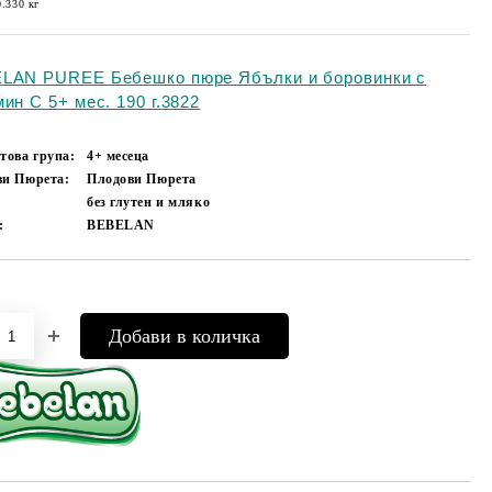
0.330
кг
LAN PUREE Бебешко пюре Ябълки и боровинки с
ин C 5+ мес. 190 г.3822
това група:
4+ месеца
ви Пюрета:
Плодови Пюрета
без глутен и мляко
:
BEBELAN
Добави в желани