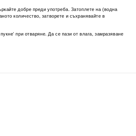
бъркайте добре преди употреба. Затоплете на (водна
аното количество, затворете и съхранявайте в
пукне' при отваряне. Да се пази от влага, замразяване