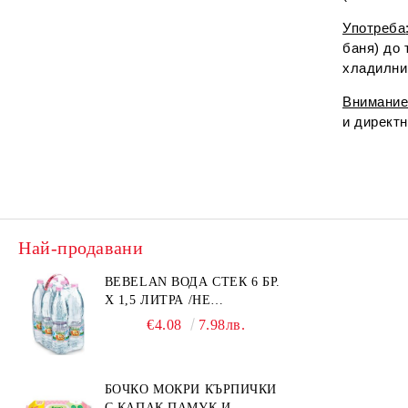
Употреба
баня) до
хладилни
Внимание
и директ
Най-продавани
BEBELAN ВОДА СТЕК 6 БР.
Х 1,5 ЛИТРА /НЕ
ИЗПРАЩАМЕ С КУРИЕР/
€4.08
7.98лв.
БОЧКО МОКРИ КЪРПИЧКИ
С КАПАК ПАМУК И