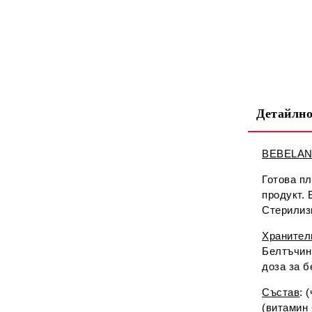
Детайлно
BEBELAN 
Готова п
продукт. 
Стерилизи
Хранителн
Белтъчини
доза за б
Състав
: 
(витамин С