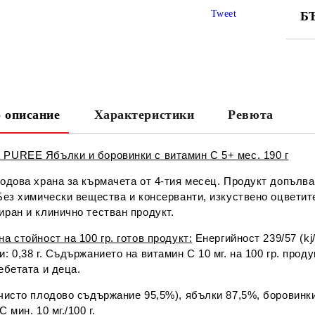
Tweet
Б
СА
 описание
Характеристики
Ревюта
Ни
PUREE Ябълки и боровинки с витамин C 5+ мес. 190 г
лодова храна за кърмачета от 4-тия месец. Продукт допъл
Без химически вещества и консерванти, изкуствено оцветите
ран и клинично тестван продукт.
а стойност на 100 гр. готов продукт:
Енергийност 239/57 (kj/
: 0,38 г. Съдържанието на витамин С 10 мг. на 100 гр. про
ебетата и деца.
(чисто плодово съдържание 95,5%), ябълки 87,5%, боровинк
 мин. 10 мг./100 г.