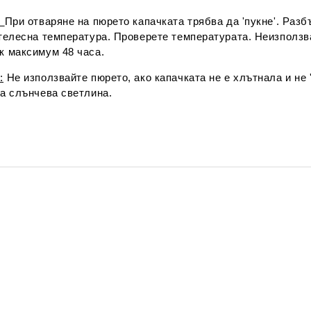
:
При отваряне на пюрето капачката трябва да 'пукне'. Раз
 телесна температура. Проверете температурата. Неизползв
к максимум 48 часа.
:
Не използвайте пюрето, ако капачката не е хлътнала и не '
на слънчева светлина.