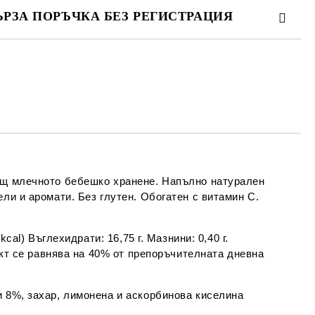
ЪРЗА ПОРЪЧКА БЕЗ РЕГИСТРАЦИЯ
МО ПОПЪЛНЕТЕ 4 ПОЛЕТА
Съгласен съм с
Политиката за лични
данни
е ще се свържем с вас в рамките на работния ден.
ващ млечното бебешко хранене. Напълно натурален
ли и аромати. Без глутен. Обогатен с витамин С.
kcal) Въглехидрати: 16,75 г. Мазнини: 0,40 г.
дукт се равнява на 40% от препоръчителната дневна
и 8%, захар, лимонена и аскорбинова киселина