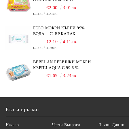
СМРАДЛИКА 120БР.
€2.00
3.91лв.
€2.15
4.21лв.
БЕБО МОКРИ КЪРПИ 99%
ВОДА – 72 БР.КАПАК
€2.10
4.11лв.
€2.45
4.79лв.
BEBELAN БЕБЕШКИ МОКРИ
КЪРПИ AQUA С 99.6 %
ВОДА 64БР.
€1.65
3.23лв.
Бързи връзки:
Начало
Чести Въпроси
Лични Данни