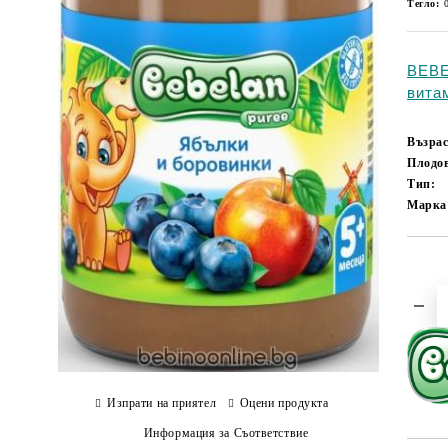
Тегло:
BEBE
витам
Възрас
Плодо
Тип:
Марка
Изпрати на приятел
Оцени продукта
Информация за Съответствие