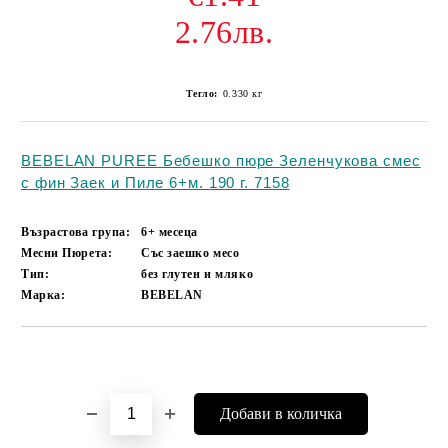
2.76лв.
Тегло:
0.330
кг
BEBELAN PUREE Бебешко пюре Зеленчукова смес
с фин Заек и Пиле 6+м. 190 г. 7158
Възрастова група:
6+ месеца
Месни Пюрета:
Със заешко месо
Тип:
без глутен и мляко
Марка:
BEBELAN
Добави в желани