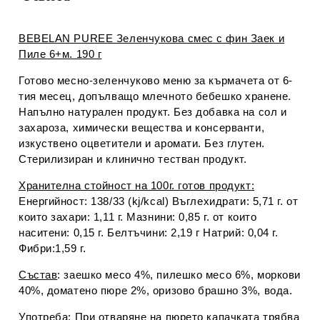
BEBELAN PUREE Зеленчукова смес с фин Заек и
Пиле 6+м. 190 г
Готово месно-зеленчуково меню за кърмачета от 6-
тия месец, допълващо млечното бебешко хранене.
Напълно натурален продукт. Без добавка на сол и
захароза, химически вещества и консерванти,
изкуствено оцветители и аромати. Без глутен.
Стерилизиран и клинично тестван продукт.
Хранителна стойност на 100г. готов продукт
:
Енергийност: 138/33 (kj/kcal) Въглехидрати: 5,71 г. от
които захари: 1,11 г. Мазнини: 0,85 г. от които
наситени: 0,15 г. Белтъчини: 2,19 г Натрий: 0,04 г.
Фибри:1,59 г.
Състав
: заешко месо 4%, пилешко месо 6%, моркови
40%, доматено пюре 2%, оризово брашно 3%, вода.
Употреба
:
При отваряне на пюрето капачката трябва