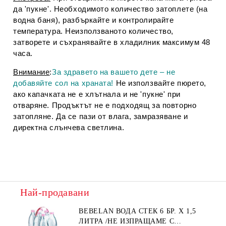
да 'пукне'. Необходимото количество затоплете (на
водна баня), разбъркайте и контролирайте
температура. Неизползваното количество,
затворете и съхранявайте в хладилник максимум 48
часа.
Внимание
:
За здравето на вашето дете – не
добавяйте сол на храната!
Не използвайте пюрето,
ако капачката не е хлътнала и не 'пукне' при
отваряне. Продъктът не е подходящ за повторно
затопляне. Да се пази от влага, замразяване и
директна слънчева светлина.
Най-продавани
BEBELAN ВОДА СТЕК 6 БР. Х 1,5
ЛИТРА /НЕ ИЗПРАЩАМЕ С