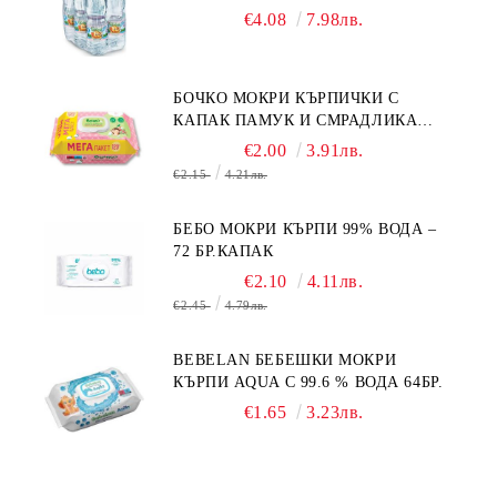
КУРИЕР/
€4.08
7.98лв.
БОЧКО МОКРИ КЪРПИЧКИ С
КАПАК ПАМУК И СМРАДЛИКА
120БР.
€2.00
3.91лв.
€2.15
4.21лв.
БЕБО МОКРИ КЪРПИ 99% ВОДА –
72 БР.КАПАК
€2.10
4.11лв.
€2.45
4.79лв.
BEBELAN БЕБЕШКИ МОКРИ
КЪРПИ AQUA С 99.6 % ВОДА 64БР.
€1.65
3.23лв.