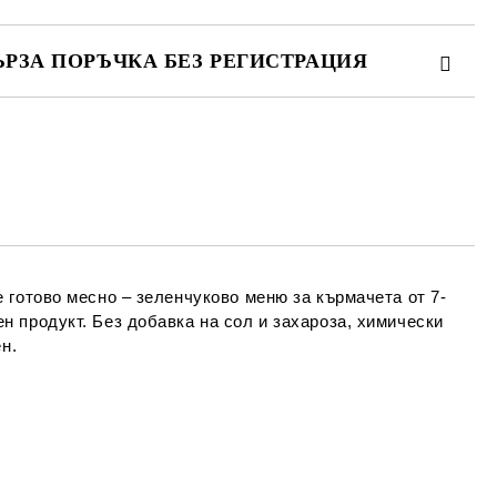
ЪРЗА ПОРЪЧКА БЕЗ РЕГИСТРАЦИЯ
МО ПОПЪЛНЕТЕ 4 ПОЛЕТА
Съгласен съм с
Политиката за лични
данни
е ще се свържем с вас в рамките на работния ден.
 е
готово месно – зеленчуково меню за кърмачета от 7-
 продукт. Без добавка на сол и захароза, химически
н.