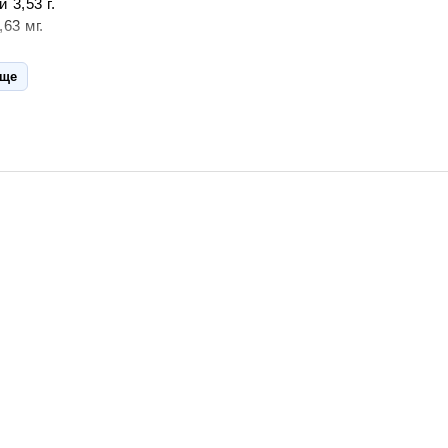
 3,53 г.
,63 мг.
Пилешко месо 8%, месен бульон, моркови, целина, сироп, 
още
о тестван продукт.
:
При отваряне на пюрето, капачката трябва да пукне.
е
:
За здравето на вашето дете – не добавяйте сол на храната
и не пукне.