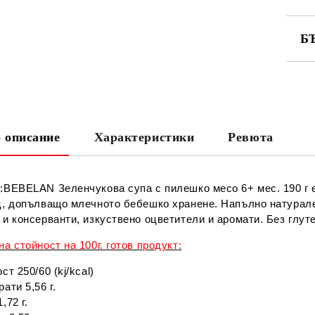
Б
СА
 описание
Характеристики
Ревюта
Ни
е
:BEBELAN Зеленчукова супа с пилешко месо 6+ мес. 190 г
ц, допълващо млечното бебешко хранене. Напълно натурален
и консерванти, изкуствено оцветители и аромати. Без глуте
а стойност на 100г. готов продукт
:
ст 250/60 (kj/kcal)
ати 5,56 г.
,72 г.