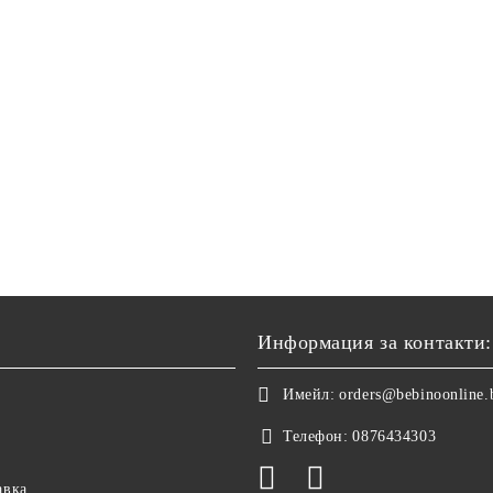
Информация за контакти:
Имейл:
orders@bebinoonline.
Телефон:
0876434303
авка