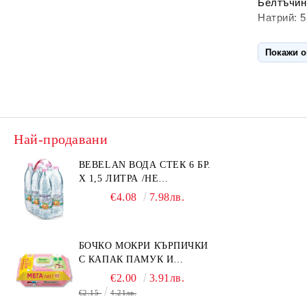
Белтъчини
Натрий: 5
Състав
: 
Покажи 
и клиничн
Употреба
Внимани
хлътнала 
Най-продавани
BEBELAN ВОДА СТЕК 6 БР.
Х 1,5 ЛИТРА /НЕ
ИЗПРАЩАМЕ С КУРИЕР/
€4.08
7.98лв.
БОЧКО МОКРИ КЪРПИЧКИ
С КАПАК ПАМУК И
СМРАДЛИКА 120БР.
€2.00
3.91лв.
€2.15
4.21лв.