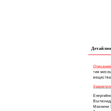
Детайлно
Описани
тия месе
вещества 
Хранителн
Енергийно
Въглехидр
Мазнини 1