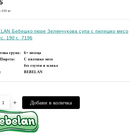
6
0.330
кг
LAN Бебешко пюре Зеленчукова супа с пилешко месо
с. 190 г. 7196
това група:
6+ месеца
 Пюрета:
С пилешко месо
без глутен и мляко
:
BEBELAN
Добави в желани