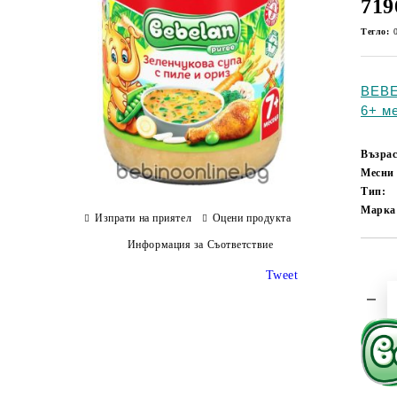
719
Тегло:
BEBE
6+ ме
Възрас
Месни
Тип:
Марка
Изпрати на приятел
Оцени продукта
Информация за Съответствие
Tweet