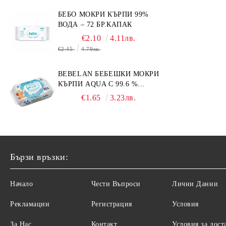
БЕБО МОКРИ КЪРПИ 99%
ВОДА – 72 БР.КАПАК
€2.10
4.11лв.
€2.45
4.79лв.
BEBELAN БЕБЕШКИ МОКРИ
КЪРПИ AQUA С 99.6 %
ВОДА 64БР.
€1.65
3.23лв.
Бързи връзки:
Начало
Чести Въпроси
Лични Данни
Рекламации
Регистрация
Условия
За Нас
Контакт
Условия за дост