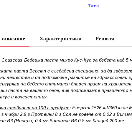
Tweet
СА
 описание
Характеристики
Ревюта
Ни
Couscous Бебешка паста микро Кус-Кус за бебета над 5 м
ката паста Bebelan e създадена специално, за да задов
ни вещества и да подпомогне развитие на здравословни 
осигурява на бебето оптимален дневен прием на хранител
йки паста на вашето бебе, вие подпомагате правилното 
 вкус и консистенция.
на стойност на 100 г продукт
: Енергия 1526 kJ/360 ккал 
 г Фибри 2,9 г Протеини 8 г Сол не повече от 0,02 г Вита
ин В3 (Ниацин) 0,4 мг Витамин В6 0,8 мг Калций 200 мг