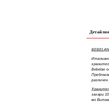
Детайлно
BEBELAN 
Италианс
хранител
Bebelan 
Предлага
различен
Хранител
захари 10
мг Витам