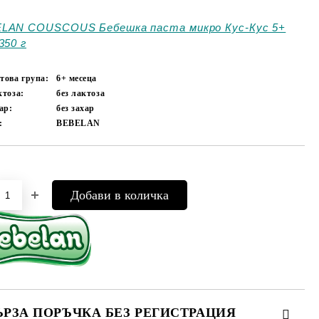
LAN COUSCOUS Бебешка паста микро Кус-Кус 5+
350 г
това група:
6+ месеца
ктоза:
без лактоза
хар:
без захар
:
BEBELAN
Добави в желани
ЪРЗА ПОРЪЧКА БЕЗ РЕГИСТРАЦИЯ