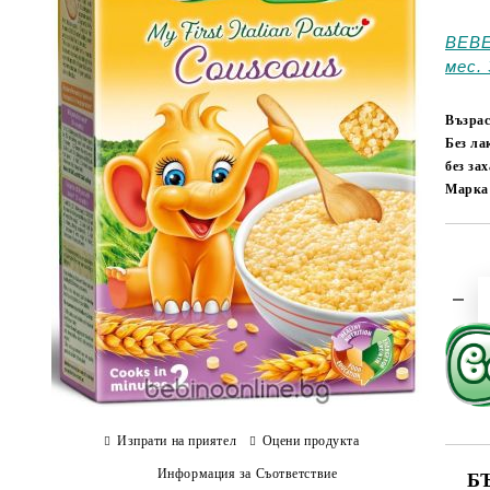
BEBE
мес. 
Възрас
Без ла
без за
Марка
Изпрати на приятел
Оцени продукта
Информация за Съответствие
Б