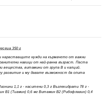
МО ПОПЪЛНЕТЕ 4 ПОЛЕТА
Съгласен съм с
Политиката за лични
данни
е ще се свържем с вас в рамките на работния ден.
есеца 350 г
оли нарастващите нужди на кърмачето от важни
хранителни навици от най-ранна възраст. Паста
ни вещества, витамини от група В и калций.
му развитие и му давате възможност да опита
Мазнини 1,1 г - наситени 0,3 г Въглехидрати 78 г -
мин В1 (Тиамин) 0,6 мг Витамин В2 (Рибофлавин) 0,4