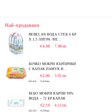
Най-продавани
BEBELAN ВОДА СТЕК 6 БР.
Х 1,5 ЛИТРА /НЕ
ИЗПРАЩАМЕ С КУРИЕР/
€4.08
7.98лв.
БОЧКО МОКРИ КЪРПИЧКИ
С КАПАК ПАМУК И
СМРАДЛИКА 120БР.
€2.00
3.91лв.
€2.15
4.21лв.
БЕБО МОКРИ КЪРПИ 99%
ВОДА – 72 БР.КАПАК
€2.10
4.11лв.
€2.45
4.79лв.