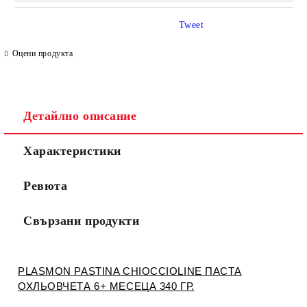
САМО ПОПЪЛНЕТЕ 4 ПОЛЕТА
Tweet
Оцени продукта
Детайлно описание
Съгласен съм с
Политиката за лични данни
Характеристики
Ние ще се свържем с вас в рамките на работния ден.
Ревюта
Свързани продукти
PLASMON PASTINA CHIOCCIOLINE ПАСТА
ОХЛЬОВЧЕТА 6+ МЕСЕЦА 340 ГР.