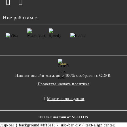
Ние работим с
GDPR
Нашият онлайн магазин е 100% съобразен с GDPR.
Прочетете нашата политика
Моите лични данни
Онлайн магазин от SELITON
.usp-bar { background:#fff8e1; } .usp-bar div { text-align:center;