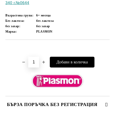
340 г.№0644
Възрастова група:
6+ месеца
Без лактоза:
без лактоза
без захар:
без захар
Марка:
PLASMON
Добави в желани
БЪРЗА ПОРЪЧКА БЕЗ РЕГИСТРАЦИЯ