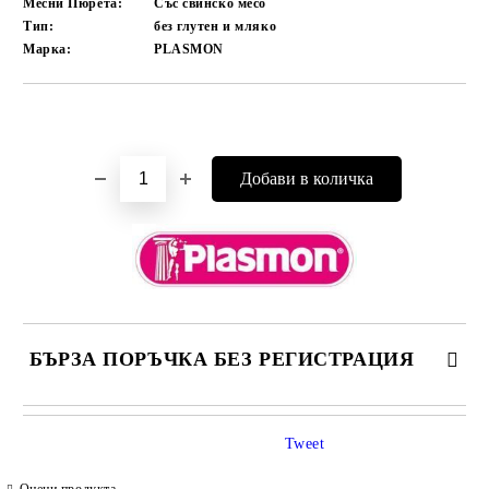
Месни Пюрета:
Със свинско месо
Тип:
без глутен и мляко
Марка:
PLASMON
Добави в желани
БЪРЗА ПОРЪЧКА БЕЗ РЕГИСТРАЦИЯ
САМО ПОПЪЛНЕТЕ 4 ПОЛЕТА
Tweet
Оцени продукта