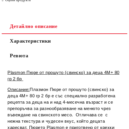
Детайлно описание
Съгласен съм с
Политиката за лични данни
Характеристики
Ние ще се свържем с вас в рамките на работния ден.
Ревюта
Plasmon Пюре от прошуто (свинско) за деца 4М+ 80
гр 2 бр
Описание:
Плазмон Пюре от прошуто (свинско) за
деца 4М+ 80 гр 2 бр е със специално разработена
рецепта за деца на и над 4-месечна възраст и се
препоръчва за разнообразяване на менюто чрез
въвеждане на свинското месо. Отличава се с
нежна текстура и чудесен вкус, който децата
харесват. Пюрето Plasmon е приготвено от крехки