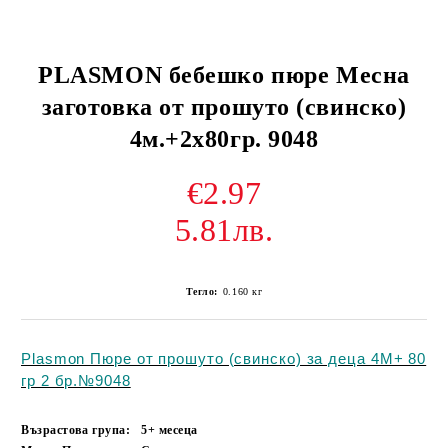
PLASMON бебешко пюре Месна
заготовка от прошуто (свинско)
4м.+2х80гр. 9048
€2.97
5.81лв.
Тегло:
0.160
кг
Plasmon Пюре от прошуто (свинско) за деца 4М+ 80
гр 2 бр.№9048
Възрастова група:
5+ месеца