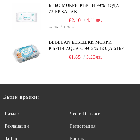
БЕБО МОКРИ КЪРПИ 99% ВОДА –
72 БР.КАПАК
€2.10
4.11лв.
€2.45
4.79лв.
BEBELAN БЕБЕШКИ МОКРИ
КЪРПИ AQUA С 99.6 % ВОДА 64БР.
€1.65
3.23лв.
Бързи връзки:
Начало
Чести Въпроси
Рекламации
Регистрация
За Нас
Контакт