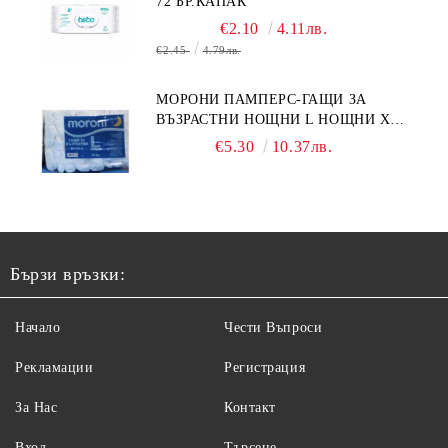
72 БР.КАПАК
€2.10
4.11лв.
€2.45
4.79лв.
МОРОНИ ПАМПЕРС-ГАЩИ ЗА
ВЪЗРАСТНИ НОЩНИ L НОЩНИ X
10БР.
€5.30
10.37лв.
Бързи връзки:
Начало
Чести Въпроси
Рекламации
Регистрация
За Нас
Контакт
Вход
Търсене