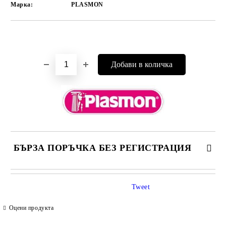
Марка:
PLASMON
Добави в желани
БЪРЗА ПОРЪЧКА БЕЗ РЕГИСТРАЦИЯ
САМО ПОПЪЛНЕТЕ 4 ПОЛЕТА
Tweet
Оцени продукта