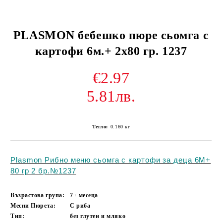
PLASMON бебешко пюре сьомга с
картофи 6м.+ 2х80 гр. 1237
€2.97
5.81лв.
Тегло:
0.160
кг
Plasmon Рибно меню сьомга с картофи за деца 6М+
80 гр 2 бр.№1237
Възрастова група:
7+ месеца
Месни Пюрета:
С риба
Тип:
без глутен и мляко