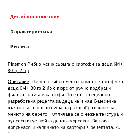
Детайлно описание
Съгласен съм с
Политиката за лични данни
Характеристики
Ние ще се свържем с вас в рамките на работния ден.
Ревюта
Plasmon Рибно меню сьомга с картофи за деца 6М+
80 гр 2 бр
Описание
:Plasmon Рибно меню сьомга с картофи за
деца 6М+ 80 гр 2 бр е пюре от ръчно подбрани
филета сьомга и картофи. То е със специално
разработена рецепта за деца на и над 6-месечна
възраст и се препоръчва за разнообразяване на
менюто на бебето. Отличава се с нежна текстура и
чудесен вкус, който децата харесват. За това
допринася и наличието на картофи в рецептата. А,