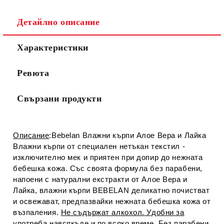
Детайлно описание
Съгласен съм с
Политиката за лични данни
Характеристики
Ние ще се свържем с вас в рамките на работния ден.
Ревюта
Свързани продукти
Описание
:Bebelan Влажни кърпи Алое Вера и Лайка
Влажни кърпи от специален нетъкан текстил -
изключително мек и приятен при допир до нежната
бебешка кожа. Със своята формула без парабени,
напоени с натурални екстракти от Алое Вера и
Лайка, влажни кърпи BEBELAN деликатно почистват
и освежават, предпазвайки нежната бебешка кожа от
възпаления.
Не съдържат алкохол. Удобни за
употреба навсякъде и по всяко време. Без парабени