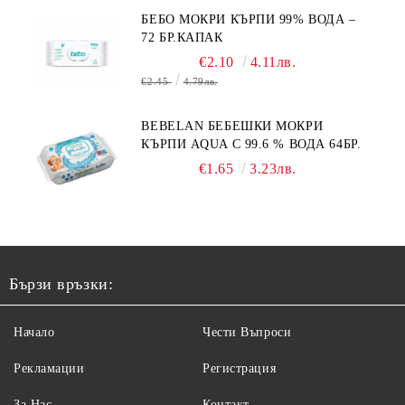
БЕБО МОКРИ КЪРПИ 99% ВОДА –
72 БР.КАПАК
€2.10
4.11лв.
€2.45
4.79лв.
BEBELAN БЕБЕШКИ МОКРИ
КЪРПИ AQUA С 99.6 % ВОДА 64БР.
€1.65
3.23лв.
Бързи връзки:
Начало
Чести Въпроси
Рекламации
Регистрация
За Нас
Контакт