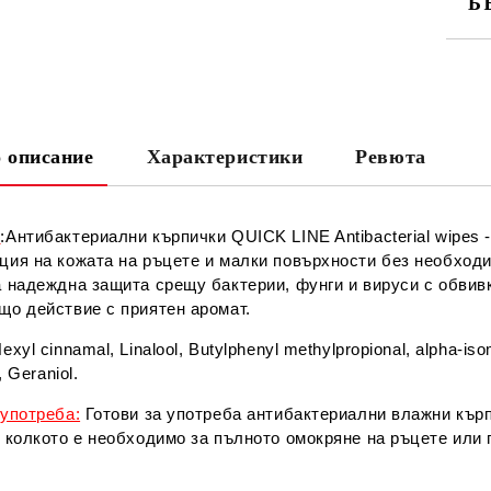
Б
СА
 описание
Характеристики
Ревюта
Ни
е
:Антибактериални кърпички QUICK LINE Antibacterial wipes
ция на кожата на ръцете и малки повърхности без необход
а надеждна защита срещу бактерии, фунги и вируси с обвив
що действие с приятен аромат.
Hexyl cinnamal, Linalool, Butylphenyl methylpropional, alpha-is
, Geraniol.
 употреба:
Готови за употреба антибактериални влажни кърп
 колкото е необходимо за пълното омокряне на ръцете или 