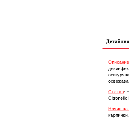
Детайлно
Описани
дезинфек
осигуряв
освежава
Състав
: 
Citronellol
Начин на
кърпички,