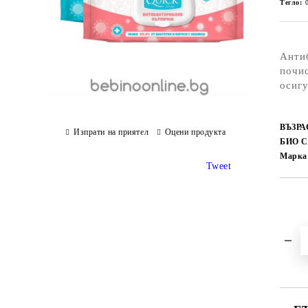
Тегло:
Антиб
почис
осигу
ВЪЗРА
Изпрати на приятел
Оцени продукта
БИО 
Марка
Tweet