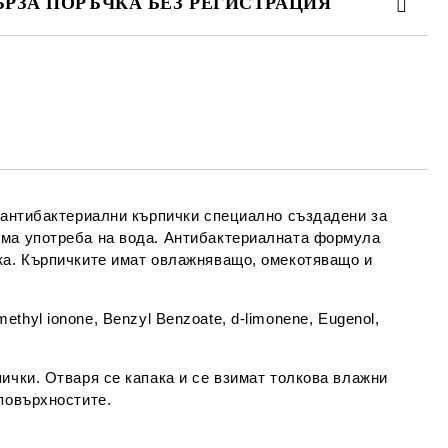
ЪРЗА ПОРЪЧКА БЕЗ РЕГИСТРАЦИЯ
МО ПОПЪЛНЕТЕ 4 ПОЛЕТА
Съгласен съм с
Политиката за лични
данни
е ще се свържем с вас в рамките на работния ден.
 -антибактериални кърпички специално създадени за
има употреба на вода. Антибактериалната формула
ка. Кърпичките имат овлажняващо, омекотяващо и
omethyl ionone, Benzyl Benzoate, d-limonene, Eugenol,
ички. Отваря се капака и се взимат толкова влажни
повърхностите.