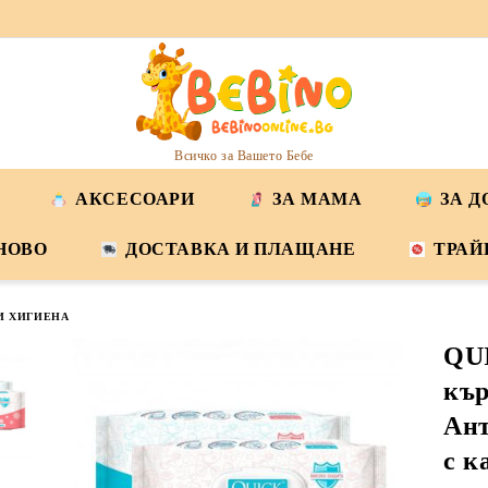
Всичко за Вашето Бебе
АКСЕСОАРИ
ЗА МАМА
ЗА 
НОВО
ДОСТАВКА И ПЛАЩАНЕ
ТРАЙ
И ХИГИЕНА
QU
къ
Ант
с к