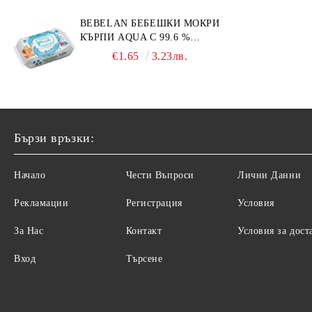
BEBELAN БЕБЕШКИ МОКРИ
КЪРПИ AQUA С 99.6 %
ВОДА 64БР.
€1.65
3.23лв.
Бързи връзки:
Начало
Чести Въпроси
Лични Данни
Рекламации
Регистрация
Условия
За Нас
Контакт
Условия за дост
Вход
Търсене