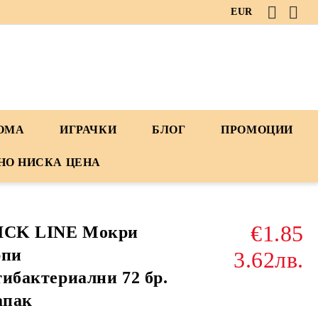
EUR
ДОМА
ИГРАЧКИ
БЛОГ
ПРОМОЦИИ
НО НИСКА ЦЕНА
€1.85
ICK LINE Мокри
рпи
3.62лв.
ибактериални 72 бр.
апак