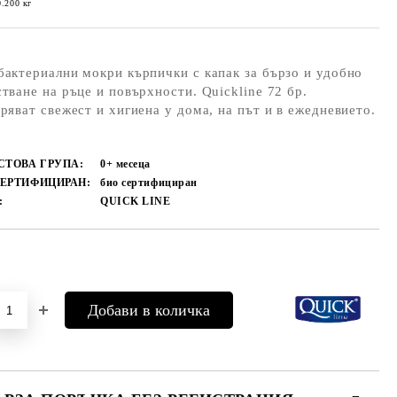
0.200
кг
актериални мокри кърпички с капак за бързо и удобно
тване на ръце и повърхности. Quickline 72 бр.
ряват свежест и хигиена у дома, на път и в ежедневието.
СТОВА ГРУПА:
0+ месеца
СЕРТИФИЦИРАН:
био сертифициран
:
QUICK LINE
Добави в желани