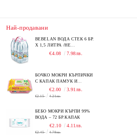
Най-продавани
BEBELAN ВОДА СТЕК 6 БР.
Х 1,5 ЛИТРА /НЕ
ИЗПРАЩАМЕ С КУРИЕР/
€4.08
7.98лв.
БОЧКО МОКРИ КЪРПИЧКИ
С КАПАК ПАМУК И
СМРАДЛИКА 120БР.
€2.00
3.91лв.
€2.15
4.21лв.
БЕБО МОКРИ КЪРПИ 99%
ВОДА – 72 БР.КАПАК
€2.10
4.11лв.
€2.45
4.79лв.