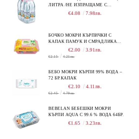
ЛИТРА /НЕ ИЗПРАЩАМЕ С
кърпичките влажни и свежи.
КУРИЕР/
€4.08
7.98лв.
БОЧКО МОКРИ КЪРПИЧКИ С
КАПАК ПАМУК И СМРАДЛИКА
120БР.
€2.00
3.91лв.
€2.15
4.21лв.
БЕБО МОКРИ КЪРПИ 99% ВОДА –
72 БР.КАПАК
€2.10
4.11лв.
€2.45
4.79лв.
BEBELAN БЕБЕШКИ МОКРИ
КЪРПИ AQUA С 99.6 % ВОДА 64БР.
€1.65
3.23лв.