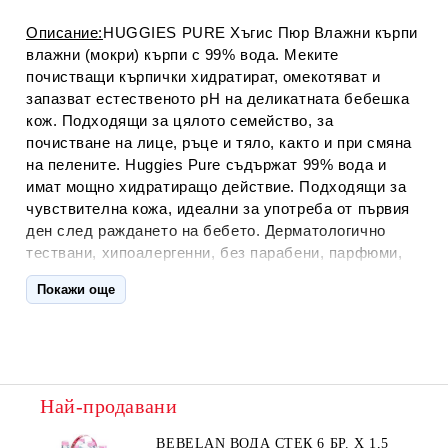
Описание:
HUGGIES PURE Хъгис Пюр Влажни кърпи
влажни (мокри) кърпи с 99% вода. Меките
почистващи кърпички хидратират, омекотяват и
запазват естественото рН на деликатната бебешка
кож. Подходящи за цялото семейство, за
почистване на лице, ръце и тяло, както и при смяна
на пелените. Huggies Pure съдържат 99% вода и
имат мощно хидратиращо действие. Подходящи за
чувствителна кожа, идеални за употреба от първия
ден след раждането на бебето. Дерматологично
тествани, хипоалергенни, без парабени, парфюми,
алкохол и феноксиетанол.
Покажи още
Начин на употреба:К
ърпички за еднократно
почистване на кожата. Отлепете предпазното
фолио. Извадете една кърпичка от отвора.
Почистете кожата, като използвате толкова
кърпички, колкото са ви необходими. Залепете
Най-продавани
предпазното фолио. Затваряйте плътно предпазното
фолио след всяка употреба, за да запазите
BEBELAN ВОДА СТЕК 6 БР. Х 1,5