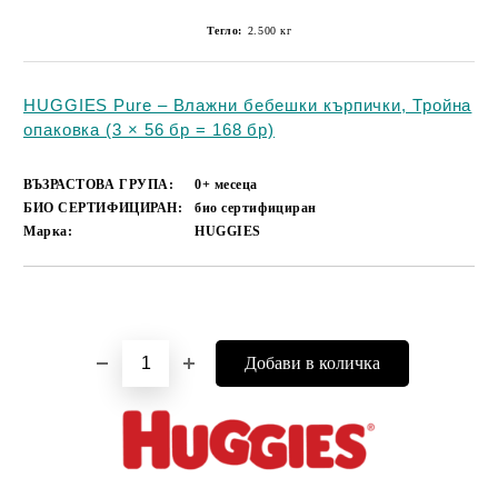
Тегло:
2.500
кг
HUGGIES Pure – Влажни бебешки кърпички, Тройна
опаковка (3 × 56 бр = 168 бр)
ВЪЗРАСТОВА ГРУПА:
0+ месеца
БИО СЕРТИФИЦИРАН:
био сертифициран
Марка:
HUGGIES
Добави в желани