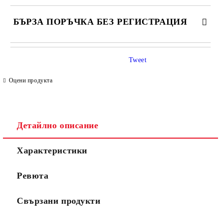
БЪРЗА ПОРЪЧКА БЕЗ РЕГИСТРАЦИЯ
САМО ПОПЪЛНЕТЕ 4 ПОЛЕТА
Tweet
Оцени продукта
Детайлно описание
Съгласен съм с
Политиката за лични данни
Характеристики
Ние ще се свържем с вас в рамките на работния ден.
Ревюта
Свързани продукти