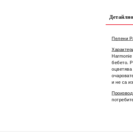
Детайлно
Пелени P
Характер
Harmonie
бебето. P
оцветява 
очароват
и не са и
Производ
потребите