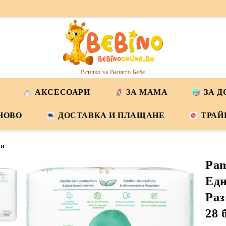
Всичко за Вашето Бебе
АКСЕСОАРИ
ЗА МАМА
ЗА 
НОВО
ДОСТАВКА И ПЛАЩАНЕ
ТРАЙ
НИ
Pam
Едн
Раз
28 