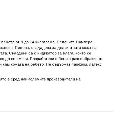
Съгласен съм с
Политиката за лични
данни
е ще се свържем с вас в рамките на работния ден.
а бебета от 9 до 14 килограма. Пелените Памперс
основа. Пелена, създадена за деликатната кожа на
та. Снабдени са с индикатор за влага, който се
жно да се смени. Разработени с богато разнообразие от
и към кожата на бебето. Не съдържат парфюм, латекс
оято е сред най-големите производители на