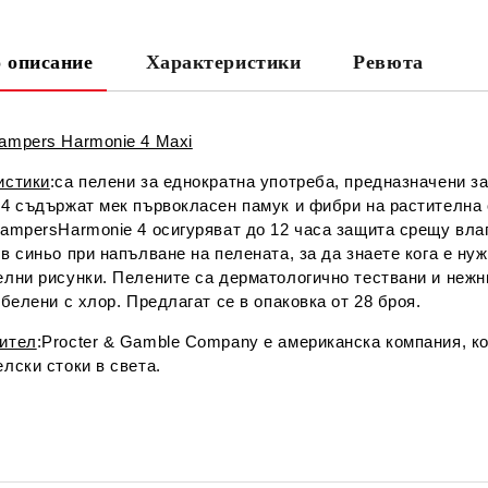
 описание
Характеристики
Ревюта
Ни
ampers Harmonie 4 Maxi
истики
:са пелени за еднократна употреба, предназначени з
 4 съдържат мек първокласен памук и фибри на растителна 
ampersHarmonie 4 осигуряват до 12 часа защита срещу влага
в синьо при напълване на пелената, за да знаете кога е ну
елни рисунки. Пелените са дерматологично тествани и нежн
збелени с хлор. Предлагат се в опаковка от 28 броя.
ител
:Procter & Gamble Company е американска компания, к
лски стоки в света.