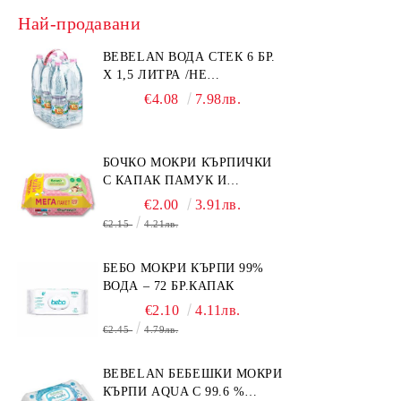
Най-продавани
BEBELAN ВОДА СТЕК 6 БР.
Х 1,5 ЛИТРА /НЕ
ИЗПРАЩАМЕ С КУРИЕР/
€4.08
7.98лв.
БОЧКО МОКРИ КЪРПИЧКИ
С КАПАК ПАМУК И
СМРАДЛИКА 120БР.
€2.00
3.91лв.
€2.15
4.21лв.
БЕБО МОКРИ КЪРПИ 99%
ВОДА – 72 БР.КАПАК
€2.10
4.11лв.
€2.45
4.79лв.
BEBELAN БЕБЕШКИ МОКРИ
КЪРПИ AQUA С 99.6 %