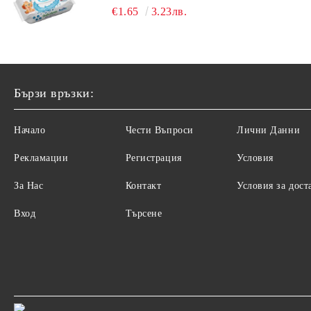
ВОДА 64БР.
€1.65
3.23лв.
Бързи връзки:
Начало
Чести Въпроси
Лични Данни
Рекламации
Регистрация
Условия
За Нас
Контакт
Условия за дост
Вход
Търсене