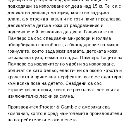
подходящи за използване от деца над 15 кг. Те са с
деликатна дишаща материя, която не задържа
влага, а я отвежда навън и по този начин предпазва
деликатната детска кожа от раздразнения и
подсичане и й позволява да диша. Гащичките на
Памперс са със специални микропори и голяма
абсорбираща способност, а благодарение на микро
гранулите, които задържат влагата, детската кожа
се запазва суха, нежна и гладка. Памперс Гащите на
Памперс са изключително удобни за използване,
обличат се като бельо, еластични са около кръста и
крачетата и прилепват перфектно, като се адаптират
към всяка поза на детето. Снабдени са със
странични лентички, които се разкъсват лесно и са
изключително лесни за смяна.
Производител
:Procter & Gamble е американска
компания, която е сред най-големите производители
на потребителски стоки в света.