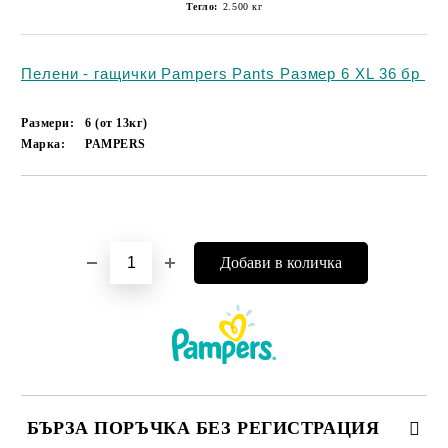
Тегло:
2.500
кг
Пелени - гащички Pampers Pants Размер 6 XL 36 бр
Размери:
6 (от 13кг)
Марка:
PAMPERS
Добави в желани
БЪРЗА ПОРЪЧКА БЕЗ РЕГИСТРАЦИЯ