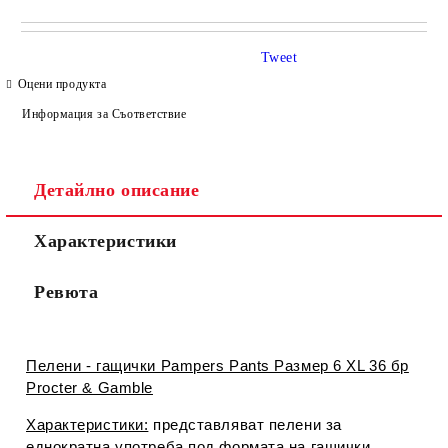
САМО ПОПЪЛНЕТЕ 4 ПОЛЕТА
Tweet
Оцени продукта
Информация за Съответствие
Детайлно описание
Съгласен съм с
Политиката за лични данни
Характеристики
Ние ще се свържем с вас в рамките на работния ден.
Ревюта
Пелени - гащички Pampers Pants Размер 6 XL 36 бр
Procter & Gamble
Характеристики:
представляват пелени за
еднократна употреба под формата на гащички,