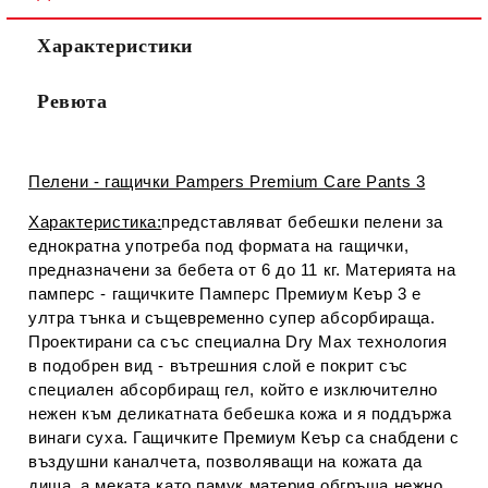
Съгласен съм с
Политиката за лични данни
Характеристики
Ние ще се свържем с вас в рамките на работния ден.
Ревюта
Пелени - гащички Pampers Premium Care Pants 3
Характеристика:
представляват бебешки пелени за
еднократна употреба под формата на гащички,
предназначени за бебета от 6 до 11 кг. Материята на
памперс - гащичките Памперс Премиум Кеър 3 е
ултра тънка и същевременно супер абсорбираща.
Проектирани са със специална Dry Max технология
в подобрен вид - вътрешния слой е покрит със
специален абсорбиращ гел, който е изключително
нежен към деликатната бебешка кожа и я поддържа
винаги суха. Гащичките Премиум Кеър са снабдени с
въздушни каналчета, позволяващи на кожата да
диша, а меката като памук материя обгръща нежно