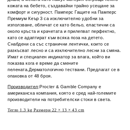
кожата на бебето, създавайки трайно усещане за
комфорт и сигурност. Памперс Гащите на Памперс
Премиум Кеър 3 са изключително удобни за
използване, обличат се като бельо, еластични са
около кръста и крачетата и прилепват перфектно,
като се адаптират към всяка поза на детето.
Снабдени са със странични лентички, които се
разкъсват лесно и са изключително лесни за смяна.
Имат и специален индикатор за влага, който ви
показва кога е време да смените
пелената.Дерматологично тествани. Предлагат се в
опаковка от 48 броя.
Производител
:Procter & Gamble Company е
американска компания, която е сред най-големите
производители на потребителски стоки в света.
Тегло 1.3 kg Размери 22 × 13 × 43 cm