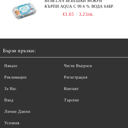
BEBELAN БЕБЕШКИ МОКРИ
КЪРПИ AQUA С 99.6 % ВОДА 64БР.
€1.65
3.23лв.
Бързи връзки:
Начало
Чести Въпроси
Рекламации
Регистрация
За Нас
Контакт
Вход
Търсене
Лични Данни
Условия