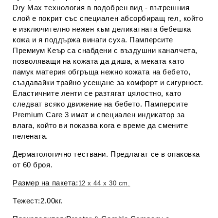
Dry Max технология в подобрен вид - вътрешния
слой е покрит със специален абсорбиращ гел, който
е изключително нежен към деликатната бебешка
кожа и я поддържа винаги суха. Памперсите
Премиум Кеър са снабдени с въздушни каналчета,
позволяващи на кожата да диша, а меката като
памук материя обгръща нежно кожата на бебето,
създавайки трайно усещане за комфорт и сигурност.
Еластичните ленти се разтягат цялостно, като
следват всяко движение на бебето. Памперсите
Premium Care 3 имат и специален индикатор за
влага, който ви показва кога е време да смените
пелената.
Дерматологично тествани. Предлагат се в опаковка
от 60 броя.
Размер на пакета:
12 x 44 x 30 cm.
Тежест:2.00кг.