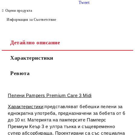
Tweet
Оцени продукта
Информация за Съответствие
Детайлно описание
Съгласен съм с
Политиката за лични данни
Характеристики
Ние ще се свържем с вас в рамките на работния ден.
Ревюта
Пелени Pampers Premium Care 3 Midi
Характеристики
:представляват бебешки пелени за
еднократна употреба, предназначени за бебета от 6
до 10 кг. Материята на памперсите Памперс
Премиум Кеър 3 е ултра тънка и същевременно
супер абсорбираща. Проектирани са със специална