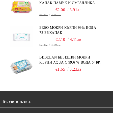
КАПАК ПАМУК И СМРАДЛИКА
120БР.
€2.00
3.91лв.
€2.15
4.21лв.
БЕБО МОКРИ КЪРПИ 99% ВОДА –
72 БР.КАПАК
€2.10
4.11лв.
€2.45
4.79лв.
BEBELAN БЕБЕШКИ МОКРИ
КЪРПИ AQUA С 99.6 % ВОДА 64БР.
€1.65
3.23лв.
Бързи връзки: